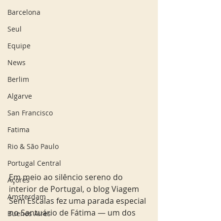
Barcelona
Seul
Equipe
News
Berlim
Algarve
San Francisco
Fatima
Rio & São Paulo
Portugal Central
Em meio ao silêncio sereno do 
Açores
interior de Portugal, o blog Viagem 
Amsterdam
Sem Escalas fez uma parada especial 
no Santuário de Fátima — um dos 
Buenos Aires