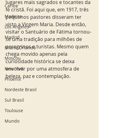
lugares mais sagrados e tocantes da 
Caribe
fé cristã. Foi aqui que, em 1917, três 
Madeira
pequenos pastores disseram ter 
visto a Virgem Maria. Desde então, 
Los Angeles
visitar o Santuário de Fátima tornou-
Madrid
se uma tradição para milhões de 
peregrinos e turistas. Mesmo quem 
Miami Orlando
chega movido apenas pela 
Moscou
curiosidade histórica se deixa 
envolver por uma atmosfera de 
New York
beleza, paz e contemplação.
Phoenix
Nordeste Brasil
Sul Brasil
Toulouse
Mundo