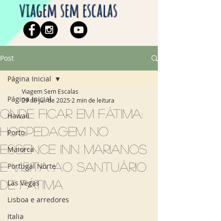
viagem sem escalas
Post
Página Inicial
Viagem Sem Escalas
Página Inicial
29 de jul. de 2025
2 min de leitura
Onde ficar em Fátima:
Hawaii
hospedagem no
Porto
Essence Inn Marianos
Maiorca
e visita ao Santuário
Portugal Norte
de Fátima
Las Vegas
Lisboa e arredores
Italia