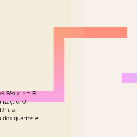
el Fénix, em El 
lização. O 
iência 
 dos quartos e 