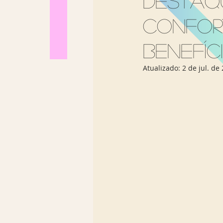
destaq
Los Angeles
Madrid
confor
benefíc
Sul Brasil
Atualizado:
2 de jul. de