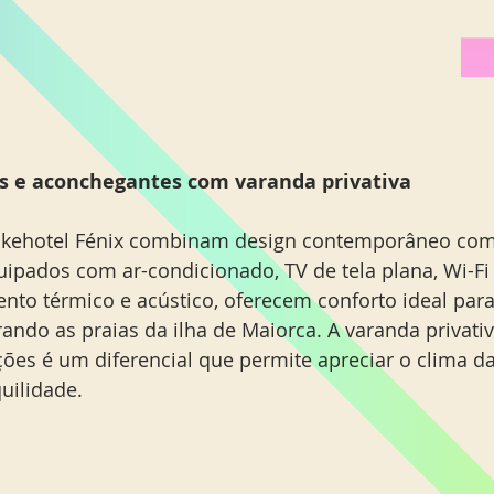
 e aconchegantes com varanda privativa
ikehotel Fénix combinam design contemporâneo com
ipados com ar-condicionado, TV de tela plana, Wi-Fi g
nto térmico e acústico, oferecem conforto ideal par
ando as praias da ilha de Maiorca. A varanda privati
es é um diferencial que permite apreciar o clima d
uilidade.