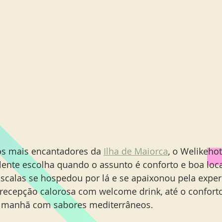
s mais encantadores da 
Ilha de Maiorca
, o Welikehot
lente escolha quando o assunto é conforto e boa loca
calas se hospedou por lá e se apaixonou pela exper
recepção calorosa com welcome drink, até o conforto
da manhã com sabores mediterrâneos.