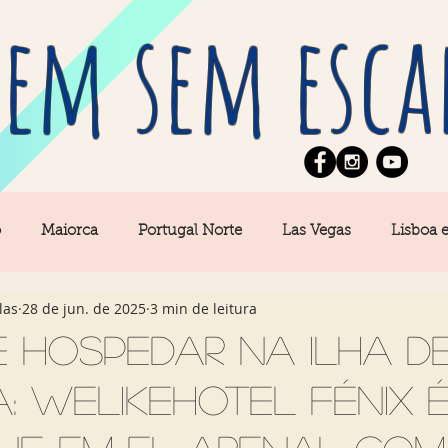
em sem esca
o
Maiorca
Portugal Norte
Las Vegas
Lisboa 
las
28 de jun. de 2025
3 min de leitura
pe
News
Berlim
Algarve
San Francisco
 hospedar na ilha d
: Welikehotel Fénix 
Central
Açores
Amsterdam
Buenos Aires
Ca