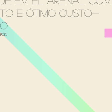
ue em El Arenal com
Miami Orlando
Moscou
New York
Phoenix
to e ótimo custo-
io
 2025