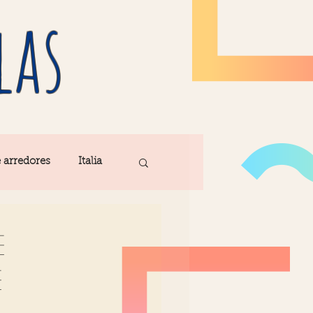
las
e arredores
Italia
Fatima
e
é
ribe
Madeira