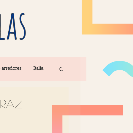
las
e arredores
Italia
Fatima
traz
ribe
Madeira