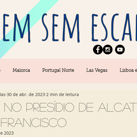
em sem esca
o
Maiorca
Portugal Norte
Las Vegas
Lisboa 
las
30 de abr. de 2023
2 min de leitura
pe
News
Berlim
Algarve
San Francisco
 no presídio de Alca
 Francisco
Central
Açores
Amsterdam
Buenos Aires
Ca
de 2023