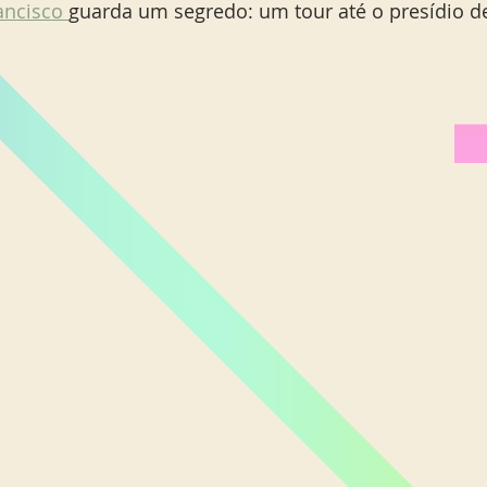
ancisco 
guarda um segredo: um tour até o presídio de
Miami Orlando
Moscou
New York
Phoenix