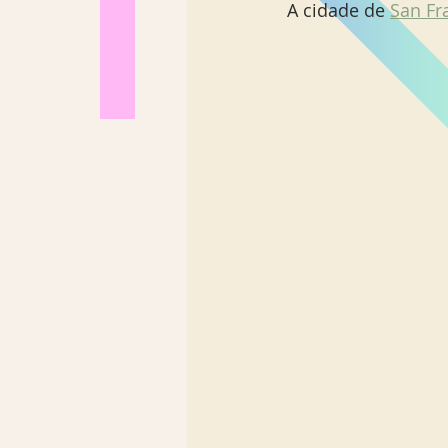
A cidade de 
San Fr
Los Angeles
Madrid
Sul Brasil