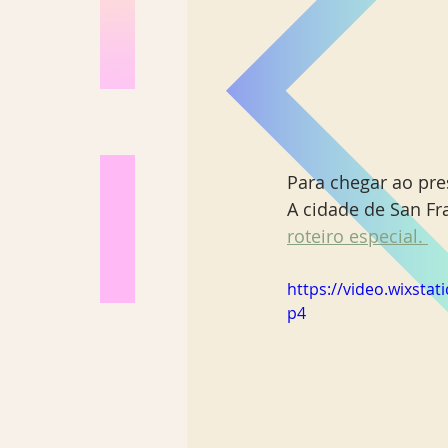
Para chegar ao pres
A cidade de San Fr
roteiro especial. 
https://video.wixst
p4