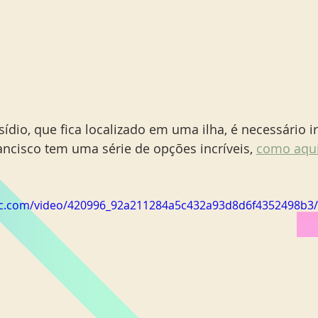
ídio, que fica localizado em uma ilha, é necessário ir 
ancisco tem uma série de opções incríveis, 
como aqui
atic.com/video/420996_92a211284a5c432a93d8d6f4352498b3