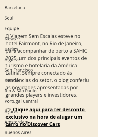
Barcelona
Seul
Equipe
O Viagem Sem Escalas esteve no 
News
hotel Fairmont, no Rio de Janeiro, 
Berlim
para acompanhar de perto a SAHIC 
2025, um dos principais eventos de 
Algarve
turismo e hotelaria da América 
San Francisco
Latina. Sempre conectado às 
tendências do setor, o blog conferiu 
Fatima
as novidades apresentadas por 
Rio & São Paulo
grandes players e investidores. 
Portugal Central
👉 
Clique 
aqui para ter desconto 
Açores
exclusivo na hora de alugar um 
Amsterdam
carro no Discover Cars
Buenos Aires