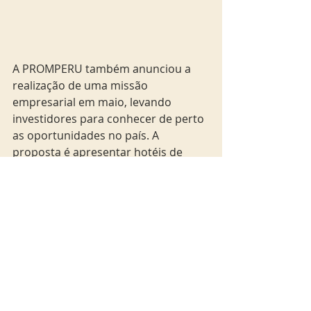
A PROMPERU também anunciou a 
realização de uma missão 
empresarial em maio, levando 
investidores para conhecer de perto 
as oportunidades no país. A 
proposta é apresentar hotéis de 
luxo, centros de convenções e 
outras infraestruturas que 
prometem transformar o turismo 
peruano nos próximos anos.
Com uma rica diversidade natural, 
cultural e gastronômica, o Peru se 
posiciona como um dos destinos 
mais promissores da América Latina. 