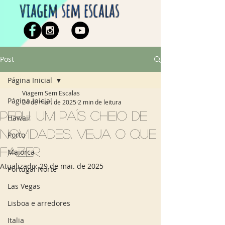
viagem sem escalas
Post
Página Inicial
Viagem Sem Escalas
Página Inicial
24 de mar. de 2025
2 min de leitura
Peru: um país cheio de
Hawaii
novidades. Veja o que
Porto
fazer
Maiorca
Atualizado:
29 de mai. de 2025
Portugal Norte
Las Vegas
Lisboa e arredores
Italia