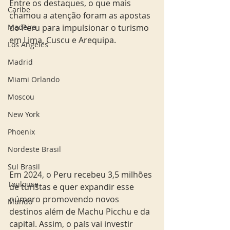
Entre os destaques, o que mais 
Caribe
chamou a atenção foram as apostas 
Madeira
do Peru para impulsionar o turismo 
em Lima, Cuscu e Arequipa.
Los Angeles
Madrid
Miami Orlando
Moscou
New York
Phoenix
Nordeste Brasil
Sul Brasil
Em 2024, o Peru recebeu 3,5 milhões 
Toulouse
de turistas e quer expandir esse 
número promovendo novos 
Mundo
destinos além de Machu Picchu e da 
capital. Assim, o país vai investir 