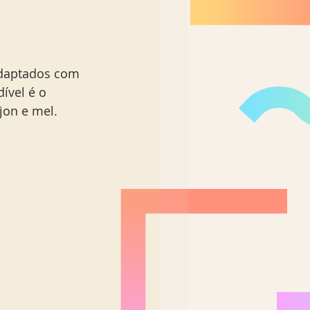
adaptados com 
ível é o 
jon e mel.