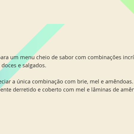
 para um menu cheio de sabor com combinações incrív
 doces e salgados.
eciar a única combinação com brie, mel e amêndoas. 
mente derretido e coberto com mel e lâminas de amê