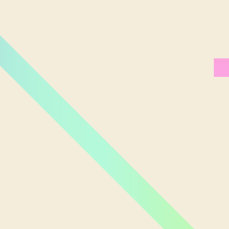
Miami Orlando
Moscou
New York
Phoenix