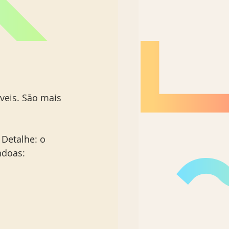
eis. São mais 
Detalhe: o 
ndoas: