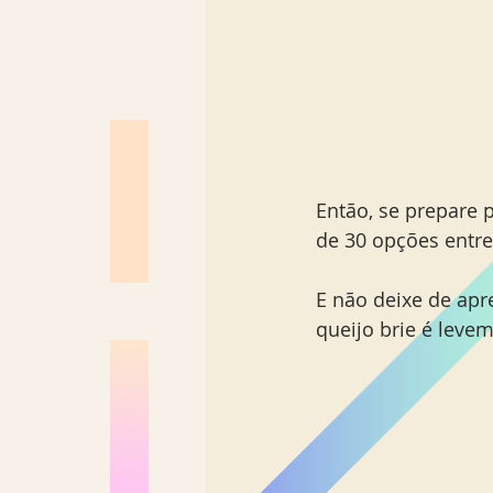
Então, se prepare
de 30 opções entre
E não deixe de apr
queijo brie é leve