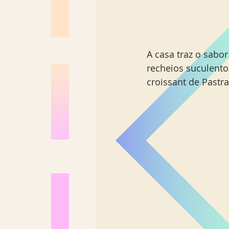
A casa traz o sabo
recheios suculentos
croissant de Past