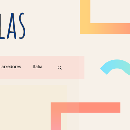
las
e arredores
Italia
Fatima
ribe
Madeira