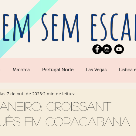
em sem esca
o
Maiorca
Portugal Norte
Las Vegas
Lisboa 
las
7 de out. de 2023
2 min de leitura
pe
News
Berlim
Algarve
San Francisco
Janeiro: croissant
uês em Copacabana
Central
Açores
Amsterdam
Buenos Aires
Ca