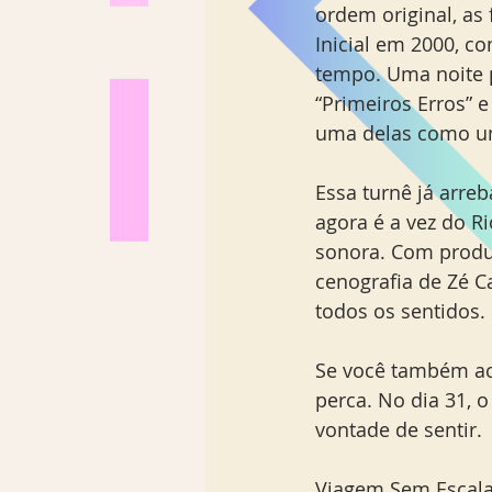
ordem original, as 
Inicial em 2000, c
tempo. Uma noite p
“Primeiros Erros” 
uma delas como u
Essa turnê já arreb
agora é a vez do R
sonora. Com produç
cenografia de Zé C
todos os sentidos.
Se você também a
perca. No dia 31, o
vontade de sentir.
Viagem Sem Escalas