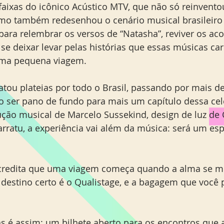
faixas do icônico Acústico MTV, que não só reinventou
omo também redesenhou o cenário musical brasileiro
ara relembrar os versos de “Natasha”, reviver os aco
e se deixar levar pelas histórias que essas músicas c
ma pequena viagem.
atou plateias por todo o Brasil, passando por mais de
io ser pano de fundo para mais um capítulo dessa ce
ão musical de Marcelo Sussekind, design de luz de 
arratu, a experiência vai além da música: será um esp
credita que uma viagem começa quando a alma se m
 destino certo é o Qualistage, e a bagagem que você p
 é assim: um bilhete aberto para os encontros que a