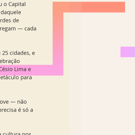
 o Capital 
 daquele 
rdes de 
arregam — cada 
 25 cidades, e 
lebração 
Césio Lima e 
etáculo para 
ove — não 
recisa é só a 
 cultura nos 