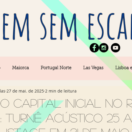
em sem esca
o
Maiorca
Portugal Norte
Las Vegas
Lisboa 
las
27 de mai. de 2025
2 min de leitura
pe
News
Berlim
Algarve
San Francisco
 Capital Inicial no R
: turnê Acústico 25 
Central
Açores
Amsterdam
Buenos Aires
Ca