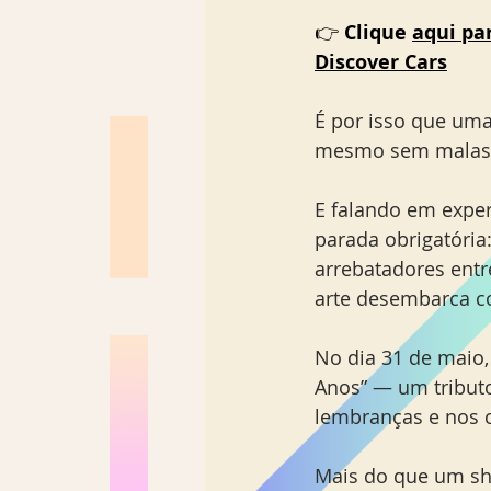
👉 
Clique 
aqui pa
Discover Cars
É por isso que uma
mesmo sem malas,
E falando em exper
parada obrigatória:
arrebatadores entr
arte desembarca co
No dia 31 de maio, 
Anos” — um tributo
lembranças e nos c
Mais do que um sho