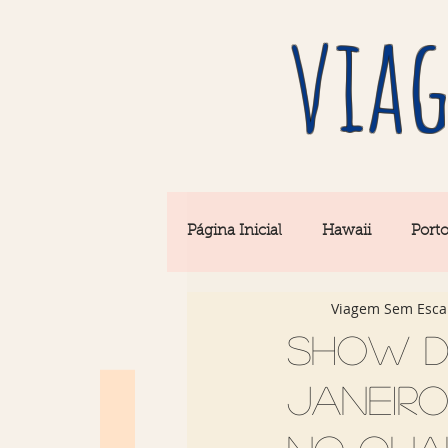
viag
Página Inicial
Hawaii
Port
Viagem Sem Esca
Barcelona
Seul
Equi
Show do
Janeiro
Rio & São Paulo
Portugal 