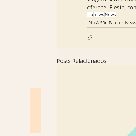
oferece. E este, co
rio
news
News
Rio & São Paulo
New
Posts Relacionados