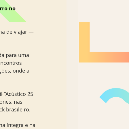
rro no 
ma de viajar — 
ida para uma 
encontros 
ções, onde a 
ê “Acústico 25 
ones, nas 
k brasileiro.
a íntegra e na 