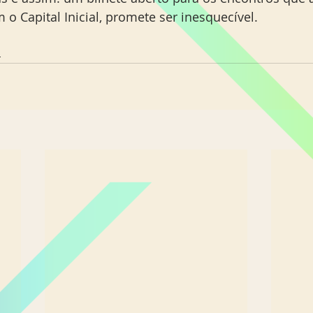
m o Capital Inicial, promete ser inesquecível.
s