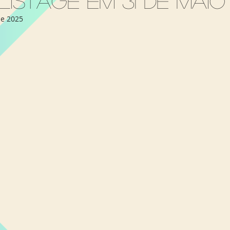
istage em 31 de maio
Miami Orlando
Moscou
New York
Phoenix
de 2025