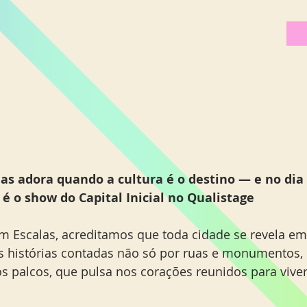
s adora quando a cultura é o destino — e no dia 
é o show do Capital Inicial no Qualistage
 Escalas, acreditamos que toda cidade se revela em
s histórias contadas não só por ruas e monumentos,
os palcos, que pulsa nos corações reunidos para viv