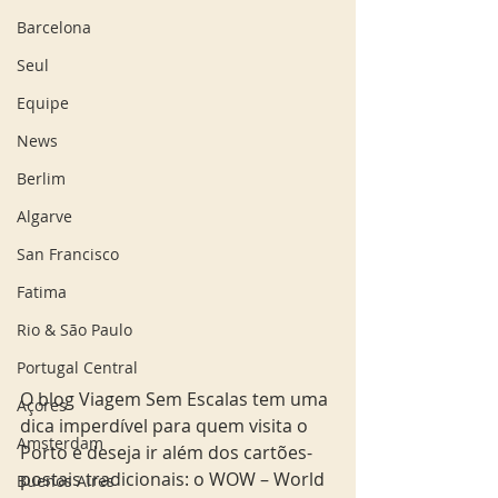
Barcelona
Seul
Equipe
News
Berlim
Algarve
San Francisco
Fatima
Rio & São Paulo
Portugal Central
O blog Viagem Sem Escalas tem uma 
Açores
dica imperdível para quem visita o 
Amsterdam
Porto e deseja ir além dos cartões-
postais tradicionais: o WOW – World 
Buenos Aires