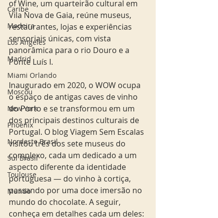
of Wine, um quarteirão cultural em 
Caribe
Vila Nova de Gaia, reúne museus, 
Madeira
restaurantes, lojas e experiências 
sensoriais únicas, com vista 
Los Angeles
panorâmica para o rio Douro e a 
Madrid
Ponte Luís I.
Miami Orlando
Inaugurado em 2020, o WOW ocupa 
Moscou
o espaço de antigas caves de vinho 
do Porto e se transformou em um 
New York
dos principais destinos culturais de 
Phoenix
Portugal. O blog Viagem Sem Escalas 
Nordeste Brasil
visitou três dos sete museus do 
complexo, cada um dedicado a um 
Sul Brasil
aspecto diferente da identidade 
Toulouse
portuguesa — do vinho à cortiça, 
passando por uma doce imersão no 
Mundo
mundo do chocolate. A seguir, 
conheça em detalhes cada um deles: