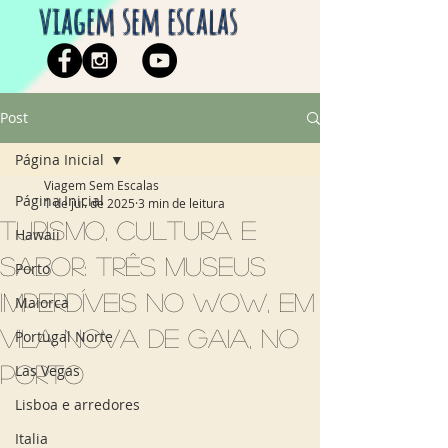
viagem sem escalas
Post
Página Inicial
Viagem Sem Escalas
Página Inicial
1 de jul. de 2025
3 min de leitura
Turismo, cultura e
Hawaii
sabor: três museus
Porto
imperdíveis no WOW, em
Maiorca
Vila Nova de Gaia, no
Portugal Norte
Porto
Las Vegas
Lisboa e arredores
Italia