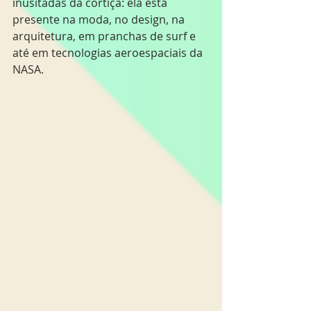
inusitadas da cortiça: ela está 
presente na moda, no design, na 
arquitetura, em pranchas de surf e 
até em tecnologias aeroespaciais da 
NASA.