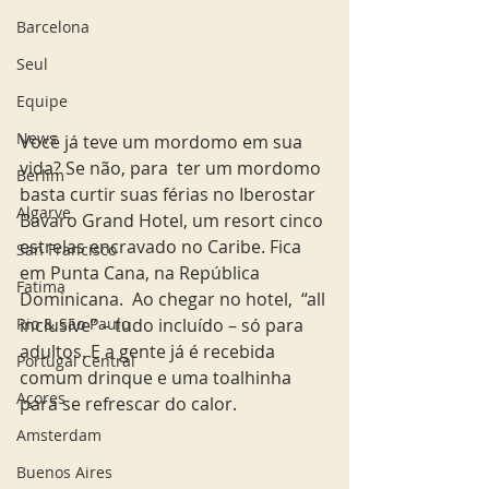
Barcelona
Seul
Equipe
News
Você já teve um mordomo em sua 
vida? Se não, para  ter um mordomo 
Berlim
basta curtir suas férias no Iberostar 
Algarve
Bavaro Grand Hotel, um resort cinco 
estrelas encravado no Caribe. Fica 
San Francisco
em Punta Cana, na República 
Fatima
Dominicana.  Ao chegar no hotel,  “all 
inclusive” – tudo incluído – só para  
Rio & São Paulo
adultos. E a gente já é recebida 
Portugal Central
comum drinque e uma toalhinha  
Açores
para se refrescar do calor.  
Amsterdam
Buenos Aires