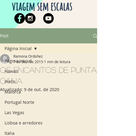
viagem sem escalas
Post
Página Inicial
Ramona Ordoñez
Página Inicial
7 de dez. de 2015
1 min de leitura
Os encantos de Punta
Hawaii
Cana
Porto
Atualizado:
9 de out. de 2020
Maiorca
Portugal Norte
Las Vegas
Lisboa e arredores
Italia