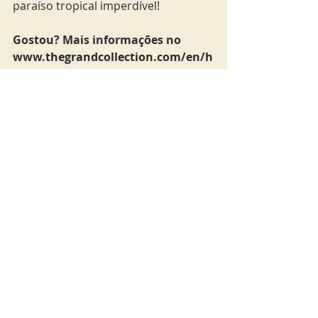
paraíso tropical imperdível! 
Gostou? Mais informações no 
www.thegrandcollection.com/en/h
otels/punta-cana/iberostar-grand-
hotel-bavaro
hotel
caribe
curacao
ferias
curaçao
Caribe