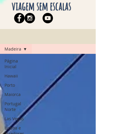
viagem sem escalas
Blog
Madeira
Página
Inicial
Hawaii
Porto
Maiorca
Portugal
Norte
Las Vegas
Lisboa e
arredores