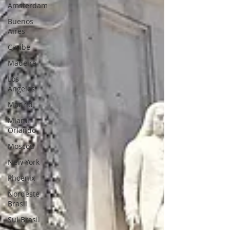
Amsterdam
Buenos
Aires
Caribe
Madeira
Los
Angeles
Madrid
Miami
Orlando
Moscou
New York
Phoenix
Nordeste
Brasil
Sul Brasil