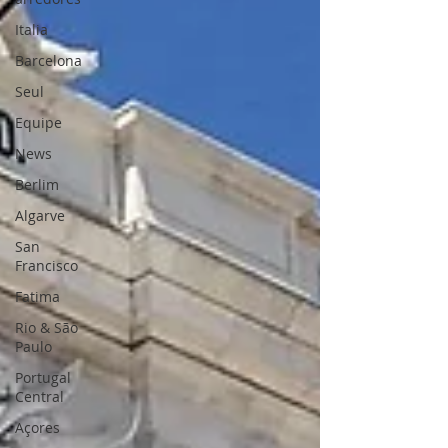
Italia
Barcelona
Seul
Equipe
News
Berlim
Algarve
San
Francisco
Fatima
Rio & São
Paulo
Portugal
Central
Açores