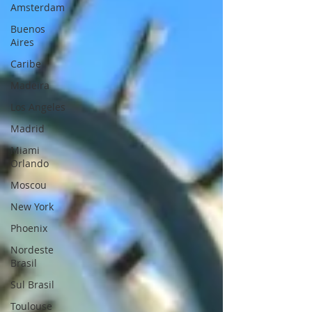
Amsterdam
Buenos
Aires
Caribe
Madeira
Los Angeles
Madrid
Miami
Orlando
Moscou
New York
Phoenix
Nordeste
Brasil
Sul Brasil
Toulouse