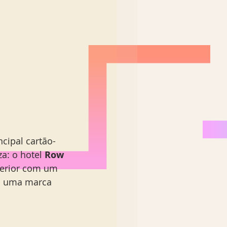
ncipal cartão-
a: o hotel 
Row 
terior com um 
 É uma marca 