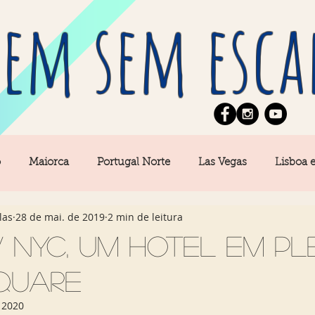
em sem esca
o
Maiorca
Portugal Norte
Las Vegas
Lisboa 
las
28 de mai. de 2019
2 min de leitura
pe
News
Berlim
Algarve
San Francisco
 NYC, um hotel em pl
Square
Central
Açores
Amsterdam
Buenos Aires
Ca
 2020