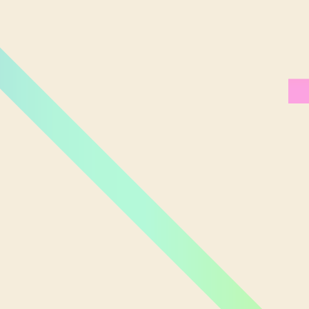
Miami Orlando
Moscou
New York
Phoenix