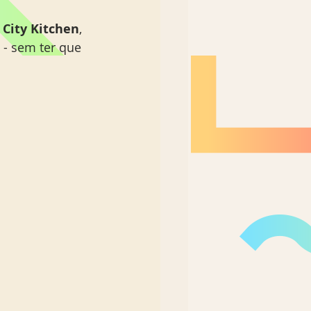
 
City Kitchen
, 
- sem ter que 