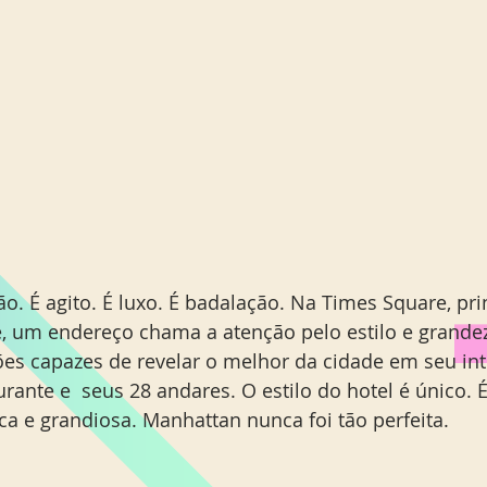
ão. É agito. É luxo. É badalação. Na Times Square, pri
e, um endereço chama a atenção pelo estilo e grandez
ões capazes de revelar o melhor da cidade em seu in
rante e  seus 28 andares. O estilo do hotel é único.
ca e grandiosa. Manhattan nunca foi tão perfeita. 