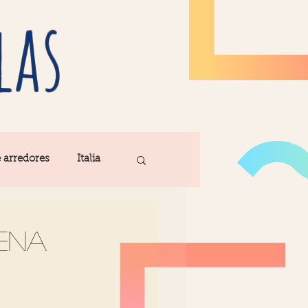
las
e arredores
Italia
Fatima
ena
ribe
Madeira