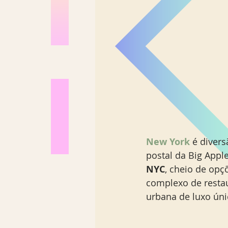
New York
 é divers
postal da Big Appl
NYC
, cheio de opç
complexo de restau
urbana de luxo úni