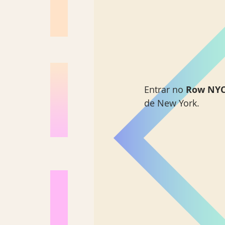
Entrar no 
Row NY
de New York. 