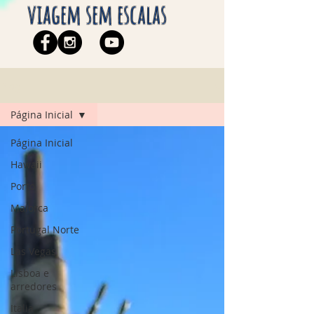
viagem sem escalas
Blog
Página Inicial
Página Inicial
Hawaii
Porto
Maiorca
Portugal Norte
Las Vegas
Lisboa e
arredores
Italia