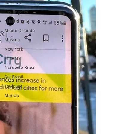
Madeira
Los Angeles
Madrid
Miami Orlando
Moscou
New York
Phoenix
Nordeste Brasil
Sul Brasil
Toulouse
Mundo