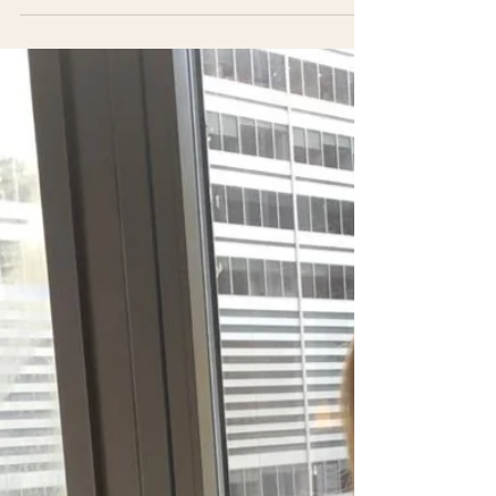
Viagem Sem Escalas
6 de jun. de 2019
1 min de leitura
No café da manhã
do Andaz Wall
Street, em New York
Se algo que New York sabe fazer é ter
excelente hotéis com incríveis cafés da
manhã. E o Andaz Wall Street, no coração
do centro...