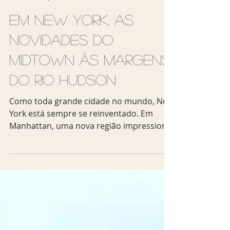
Viagem Sem Escalas
15 de jun. de 2019
2 min de leitura
Em New York, as
novidades do
Midtown às margens
do Rio Hudson
Como toda grande cidade no mundo, New
York está sempre se reinventado. Em
Manhattan, uma nova região impressiona
pelo boom imobiliário:...