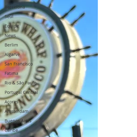
Barcelona
Seul
Equipe
News
Berlim
Algarve
San Francisco
Fatima
Rio & São Paulo
Portugal Central
Açores
Amsterdam
Buenos Aires
Caribe