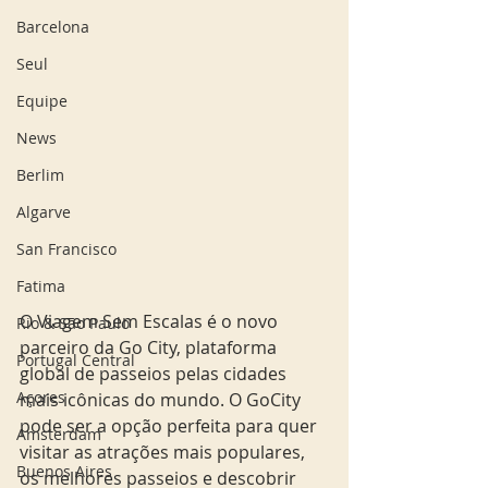
Barcelona
Seul
Equipe
News
Berlim
Algarve
San Francisco
Fatima
O Viagem Sem Escalas é o novo 
Rio & São Paulo
parceiro da Go City, plataforma 
Portugal Central
global de passeios pelas cidades 
Açores
mais icônicas do mundo. O GoCity 
pode ser a opção perfeita para quer 
Amsterdam
visitar as atrações mais populares,  
Buenos Aires
os melhores passeios e descobrir 