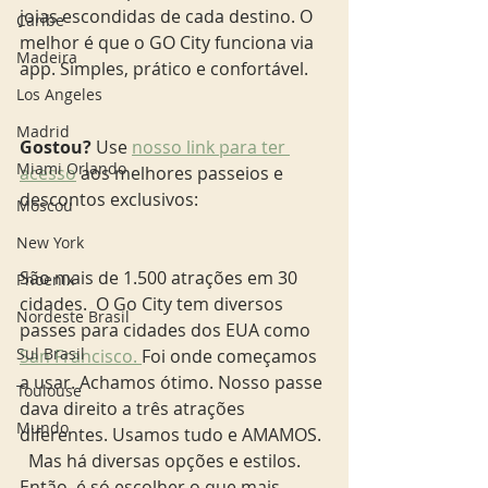
joias escondidas de cada destino. O 
Caribe
melhor é que o GO City funciona via 
Madeira
app. Simples, prático e confortável. 
Los Angeles
Madrid
Gostou? 
Use 
nosso link para ter 
Miami Orlando
acesso
 aos melhores passeios e 
descontos exclusivos:  
Moscou
New York
São mais de 1.500 atrações em 30 
Phoenix
cidades.  O Go City tem diversos 
Nordeste Brasil
passes para cidades dos EUA como 
Sul Brasil
San Francisco. 
Foi onde começamos 
a usar. Achamos ótimo. Nosso passe 
Toulouse
dava direito a três atrações 
Mundo
diferentes. Usamos tudo e AMAMOS. 
  Mas há diversas opções e estilos. 
Então, é só escolher o que mais 