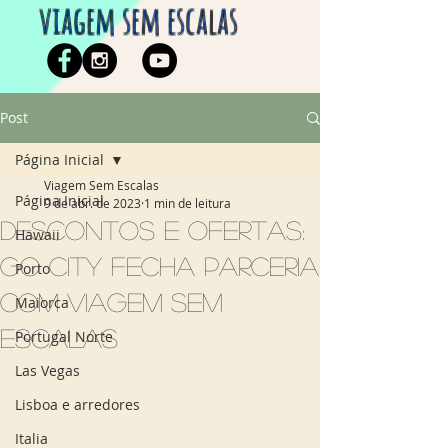
viagem sem escalas
Post
Página Inicial
Viagem Sem Escalas
Página Inicial
9 de abr. de 2023
1 min de leitura
Descontos e ofertas:
Hawaii
Go City fecha parceria
Porto
com Viagem Sem
Maiorca
Escalas
Portugal Norte
Las Vegas
Lisboa e arredores
Italia