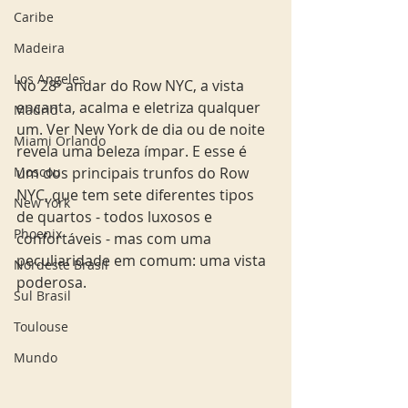
Caribe
Madeira
Los Angeles
No 28º andar do Row NYC, a vista 
encanta, acalma e eletriza qualquer 
Madrid
um. Ver New York de dia ou de noite 
Miami Orlando
revela uma beleza ímpar. E esse é 
um dos principais trunfos do Row 
Moscou
NYC, que tem sete diferentes tipos 
New York
de quartos - todos luxosos e 
Phoenix
confortáveis - mas com uma 
peculiaridade em comum: uma vista 
Nordeste Brasil
poderosa.
Sul Brasil
Toulouse
Mundo