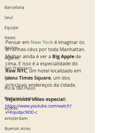
Barcelona
Seul
Equipe
News
Pensar em 
New York
é imaginar os 
Berlim
arranhas-céus por toda Manhattan. 
Melhor ainda é ver a 
Big Apple
 de 
Algarve
cima. E isso é a especialidade do
San Francisco
Row NYC
, um hotel localizado em 
plena 
Times Square
, um dos 
Fatima
principais endereços da cidade.
Rio & São Paulo
Portugal Central
Veja nosso vídeo especial: 
https://www.youtube.com/watch?
Açores
v=Kqudpc9OD-c
Amsterdam
Buenos Aires