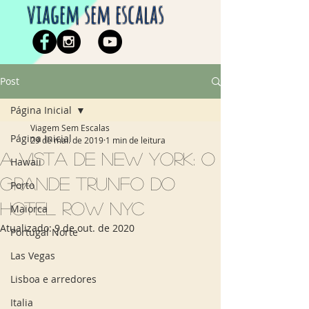
viagem sem escalas
Post
Página Inicial
Viagem Sem Escalas
Página Inicial
29 de mai. de 2019
1 min de leitura
A vista de New York: o
Hawaii
grande trunfo do
Porto
hotel Row NYC
Maiorca
Atualizado:
9 de out. de 2020
Portugal Norte
Las Vegas
Lisboa e arredores
Italia