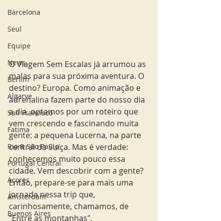
Barcelona
Seul
Equipe
News
O Viagem Sem Escalas já arrumou as 
malas para sua próxima aventura. O 
Berlim
destino? Europa. Como animação e 
Algarve
adrenalina fazem parte do nosso dia 
a dia, optamos por um roteiro que 
San Francisco
vem crescendo e fascinando muita 
Fatima
gente: a pequena Lucerna, na parte 
Rio & São Paulo
central da Suíça. Mas é verdade: 
conhecemos muito pouco essa 
Portugal Central
cidade. Vem descobrir com a gente? 
Açores
Então, prepare-se para mais uma 
jornada nessa trip que, 
Amsterdam
carinhosamente, chamamos, de 
Buenos Aires
"Entre as montanhas". 