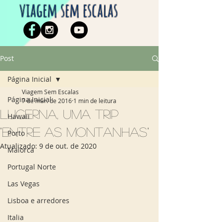
viagem sem escalas
Post
Página Inicial
Viagem Sem Escalas
Página Inicial
7 de mar. de 2016
1 min de leitura
Lucerna, uma trip
Hawaii
"Entre as montanhas"
Porto
Atualizado:
9 de out. de 2020
Maiorca
Portugal Norte
Las Vegas
Lisboa e arredores
Italia