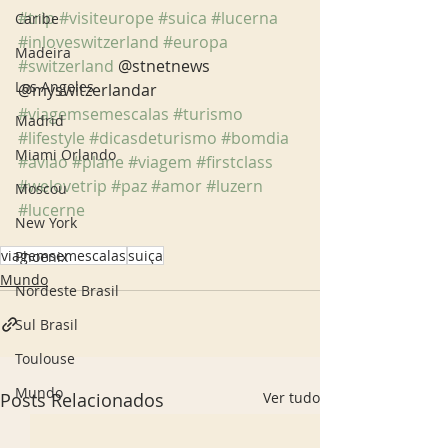
#trip
#visiteurope
#suica
#lucerna
Caribe
#inloveswitzerland
#europa
Madeira
#switzerland
 @stnetnews 
Los Angeles
@myswitzerlandar 
#viagemsemescalas
#turismo
Madrid
#lifestyle
#dicasdeturismo
#bomdia
Miami Orlando
#aviao
#plane
#viagem
#firstclass
#welovetrip
#paz
#amor
#luzern
Moscou
#lucerne
New York
viagemsemescalas
suiça
Phoenix
Mundo
Nordeste Brasil
Sul Brasil
Toulouse
Mundo
Posts Relacionados
Ver tudo