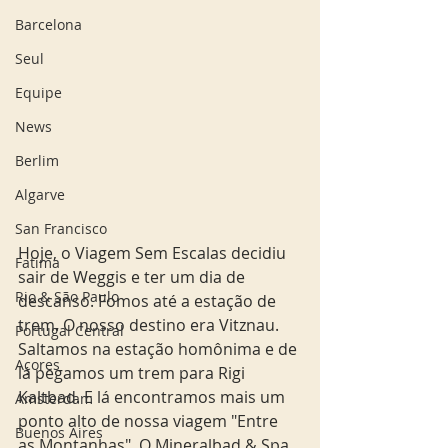
Barcelona
Seul
Equipe
News
Berlim
Algarve
San Francisco
Hoje, o Viagem Sem Escalas decidiu 
Fatima
sair de Weggis e ter um dia de 
Rio & São Paulo
descanso. Fomos até a estação de 
trem. O nosso destino era Vitznau. 
Portugal Central
Saltamos na estação homônima e de 
Açores
lá pegamos um trem para Rigi 
Kaltbad. E lá encontramos mais um 
Amsterdam
ponto alto de nossa viagem "Entre 
Buenos Aires
as Montanhas". O Mineralbad & Spa 