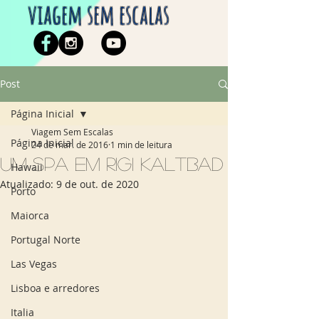
viagem sem escalas
Post
Página Inicial
Viagem Sem Escalas
Página Inicial
24 de mar. de 2016
1 min de leitura
Um Spa em Rigi Kaltbad
Hawaii
Atualizado:
9 de out. de 2020
Porto
Maiorca
Portugal Norte
Las Vegas
Lisboa e arredores
Italia