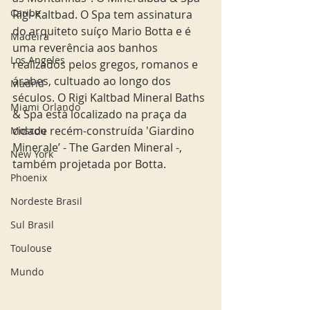
Caribe
Rigi-Kaltbad. O Spa tem assinatura 
do arquiteto suíço Mario Botta e é 
Madeira
uma reverência aos banhos 
Los Angeles
realizados pelos gregos, romanos e 
árabes, cultuado ao longo dos 
Madrid
séculos. O Rigi Kaltbad Mineral Baths 
Miami Orlando
& Spa está localizado na praça da 
cidade recém-construída 'Giardino 
Moscou
Minerale’ - The Garden Mineral -,  
New York
também projetada por Botta. 
Phoenix
Nordeste Brasil
Sul Brasil
Toulouse
Mundo