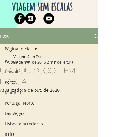
viagem sem escalas
Post
Página Inicial
Viagem Sem Escalas
Página Inicial
26 de mai. de 2016
2 min de leitura
Um tour 'cool' em
Hawaii
Lisboa
Porto
Atualizado:
9 de out. de 2020
Maiorca
Portugal Norte
Las Vegas
Lisboa e arredores
Italia