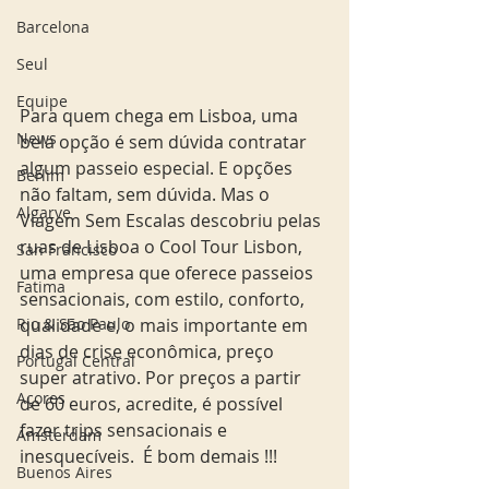
Barcelona
Seul
Equipe
Para quem chega em Lisboa, uma 
News
bela opção é sem dúvida contratar 
algum passeio especial. E opções 
Berlim
não faltam, sem dúvida. Mas o 
Algarve
Viagem Sem Escalas descobriu pelas 
ruas de Lisboa o Cool Tour Lisbon, 
San Francisco
uma empresa que oferece passeios 
Fatima
sensacionais, com estilo, conforto, 
Rio & São Paulo
qualidade e, o mais importante em 
dias de crise econômica, preço 
Portugal Central
super atrativo. Por preços a partir 
Açores
de 60 euros, acredite, é possível 
fazer trips sensacionais e 
Amsterdam
inesquecíveis.  É bom demais !!! 
Buenos Aires