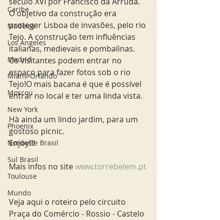
século XVI por Francisco da Arruda. 
Caribe
O objetivo da construção era 
proteger Lisboa de invasões, pelo rio 
Madeira
Tejo. A construção tem influências 
Los Angeles
italianas, medievais e pombalinas. 
Madrid
Os visitantes podem entrar no 
espaço para fazer fotos sob o rio 
Miami Orlando
Tejo!O mais bacana é que é possível 
Moscou
entrar no local e ter uma linda vista. 
New York
Hà ainda um lindo jardim, para um 
Phoenix
gostoso picnic.
Enjoy!!!
Nordeste Brasil
Sul Brasil
Mais infos no site 
www.torrebelem.pt 
Toulouse
Mundo
Veja aqui o roteiro pelo circuito 
Praça do Comércio - Rossio - Castelo 