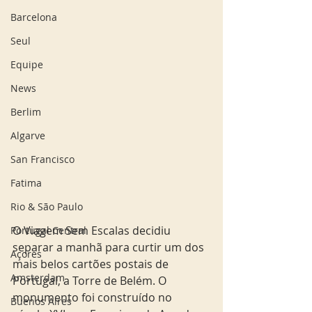
Barcelona
Seul
Equipe
News
Berlim
Algarve
San Francisco
Fatima
Rio & São Paulo
O Viagem Sem Escalas decidiu 
Portugal Central
separar a manhã para curtir um dos 
Açores
mais belos cartões postais de 
Amsterdam
Portugal, a Torre de Belém. O 
monumento foi construído no 
Buenos Aires