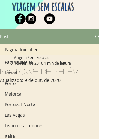
viagem sem escalas
Post
Página Inicial
Viagem Sem Escalas
Página Inicial
4 de jun. de 2016
1 min de leitura
Na Torre de Belém
Hawaii
Atualizado:
9 de out. de 2020
Porto
Maiorca
Portugal Norte
Las Vegas
Lisboa e arredores
Italia