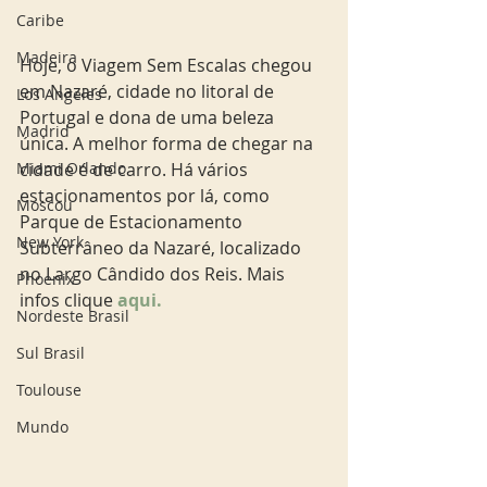
Caribe
Madeira
Hoje, o Viagem Sem Escalas chegou 
em Nazaré, cidade no litoral de 
Los Angeles
Portugal e dona de uma beleza 
Madrid
única. A melhor forma de chegar na 
Miami Orlando
cidade é de carro. Há vários 
estacionamentos por lá, como 
Moscou
Parque de Estacionamento 
New York
Subterrâneo da Nazaré, localizado 
no Largo Cândido dos Reis. Mais 
Phoenix
infos clique 
aqui. 
Nordeste Brasil
Sul Brasil
Toulouse
Mundo