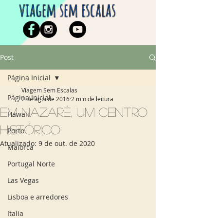
viagem sem escalas
Post
Página Inicial
Viagem Sem Escalas
Página Inicial
2 de ago. de 2016
2 min de leitura
Em Nazaré, um centro
Hawaii
histórico
Porto
Atualizado:
9 de out. de 2020
Maiorca
Portugal Norte
Las Vegas
Lisboa e arredores
Italia