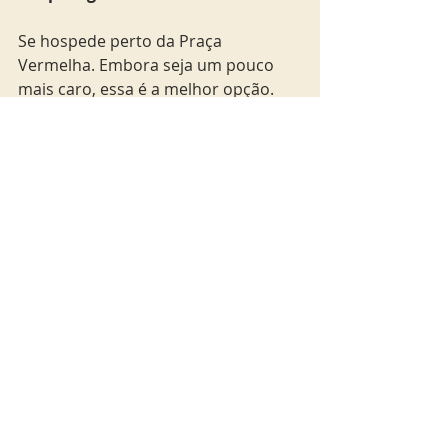
Se hospede perto da Praça 
Vermelha. Embora seja um pouco 
mais caro, essa é a melhor opção. 
Mais dicas de Moscou? Clique em 
www.viagemsemescalas.com/mosc
ou
moscou
Moscou
Posts Relacionados
Ver tudo