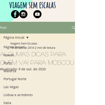
viagem sem escalas
Post
Página Inicial
Viagem Sem Escalas
Página Inicial
15 de set. de 2016
2 min de leitura
Algumas dicas para
Hawaii
quem vai para Moscou
Porto
Atualizado:
9 de out. de 2020
Maiorca
Portugal Norte
Las Vegas
Lisboa e arredores
Italia