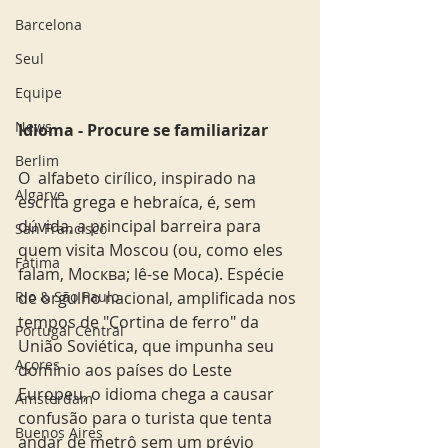
Barcelona
Seul
Equipe
News
Idioma - Procure se familiarizar 
Berlim
O  alfabeto cirílico, inspirado na 
Algarve
escrita grega e hebraíca, é, sem 
dúvida, a principal barreira para 
San Francisco
quem visita Moscou (ou, como eles 
Fatima
falam, Москва; lê-se Moca). Espécie 
Rio & São Paulo
de orgulho nacional, amplificada nos 
tempos de "Cortina de ferro" da 
Portugal Central
União Soviética, que impunha seu 
Açores
domínio aos países do Leste 
Europeu, o idioma chega a causar 
Amsterdam
confusão para o turista que tenta 
Buenos Aires
andar de metrô sem um prévio 