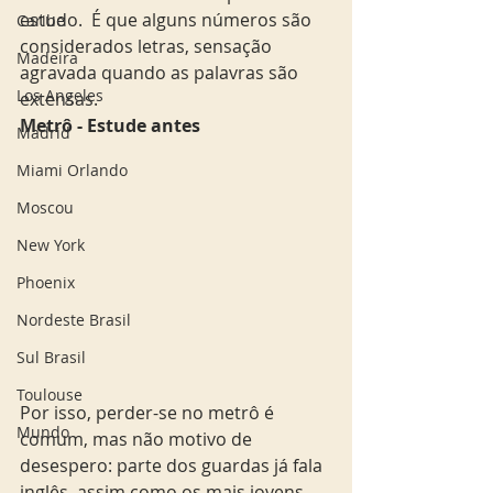
estudo.  É que alguns números são 
Caribe
considerados letras, sensação 
Madeira
agravada quando as palavras são 
Los Angeles
extensas. 
Metrô - Estude antes 
Madrid
Miami Orlando
Moscou
New York
Phoenix
Nordeste Brasil
Sul Brasil
Toulouse
Por isso, perder-se no metrô é 
Mundo
comum, mas não motivo de 
desespero: parte dos guardas já fala 
inglês, assim como os mais jovens. 