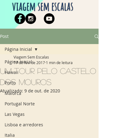
viagem sem escalas
Post
Página Inicial
Viagem Sem Escalas
Página Inicial
17 de fev. de 2017
1 min de leitura
Um tour pelo Castelo
Hawaii
dos Mouros
Porto
Atualizado:
9 de out. de 2020
Maiorca
Portugal Norte
Las Vegas
Lisboa e arredores
Italia