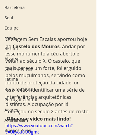
Barcelona
Seul
Equipe
News
O Viagem Sem Escalas aportou hoje 
no
 Castelo dos Mouros
. Andar por 
Berlim
esse monumento a céu aberto é 
Algarve
voltar ao século X. O castelo, que 
mais parece um forte, foi erguido 
San Francisco
pelos muçulmanos, servindo como 
Fatima
ponto de proteção da cidade. or 
Rio & São Paulo
isso, é fácil identificar uma série de 
interferências arquitetônicas 
Portugal Central
distintas. A ocupação por lá 
Açores
começou no século X antes de cristo. 
 Olha que vídeo mais lindo!
Amsterdam
https://www.youtube.com/watch?
Buenos Aires
v=Ukyou0OUgmc