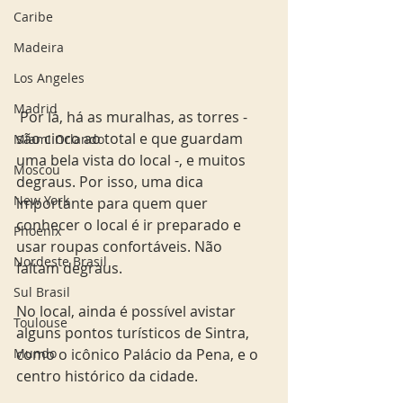
Caribe
Madeira
Los Angeles
Madrid
 Por lá, há as muralhas, as torres - 
são cinco ao total e que guardam 
Miami Orlando
uma bela vista do local -, e muitos 
Moscou
degraus. Por isso, uma dica 
New York
importante para quem quer 
conhecer o local é ir preparado e 
Phoenix
usar roupas confortáveis. Não 
Nordeste Brasil
faltam degraus.
Sul Brasil
No local, ainda é possível avistar 
Toulouse
alguns pontos turísticos de Sintra, 
como o icônico Palácio da Pena, e o 
Mundo
centro histórico da cidade.