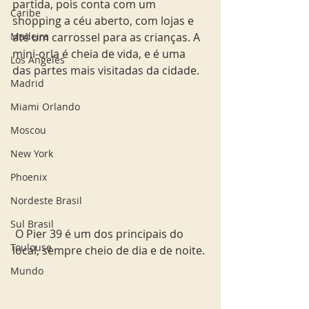
partida, pois conta com um 
Caribe
shopping a céu aberto, com lojas e 
Madeira
até um carrossel para as crianças. A 
mini-orla é cheia de vida, e é uma 
Los Angeles
das partes mais visitadas da cidade.
Madrid
Miami Orlando
Moscou
New York
Phoenix
Nordeste Brasil
Sul Brasil
 O Pier 39 é um dos principais do 
Toulouse
local, sempre cheio de dia e de noite. 
Mundo