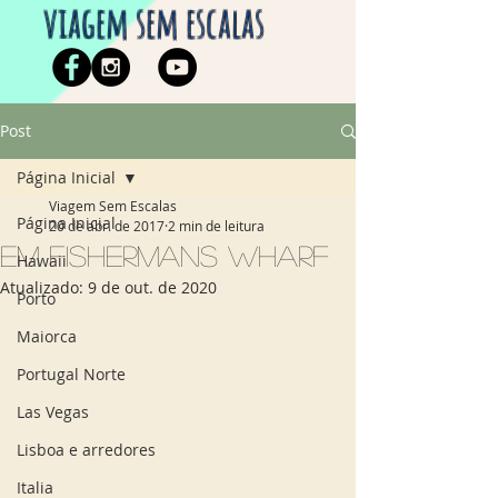
viagem sem escalas
Post
Página Inicial
Viagem Sem Escalas
Página Inicial
20 de abr. de 2017
2 min de leitura
Em Fishermans Wharf
Hawaii
Atualizado:
9 de out. de 2020
Porto
Maiorca
Portugal Norte
Las Vegas
Lisboa e arredores
Italia