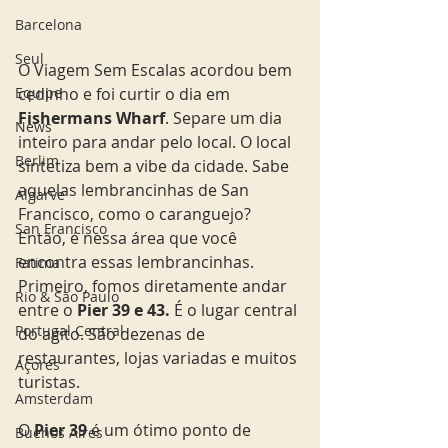
Barcelona
Seul
O Viagem Sem Escalas acordou bem 
Equipe
cedinho e foi curtir o dia em 
Fishermans Wharf
. Separe um dia 
News
inteiro para andar pelo local. O local 
Berlim
sintetiza bem a vibe da cidade. Sabe 
aquelas lembrancinhas de San 
Algarve
Francisco, como o caranguejo? 
San Francisco
Então, é nessa área que você 
encontra essas lembrancinhas. 
Fatima
Primeiro, fomos diretamente andar 
Rio & São Paulo
entre o
 Pier 39 e 43.
 É o lugar central 
Portugal Central
do agito. São dezenas de 
restaurantes, lojas variadas e muitos 
Açores
turistas. 
Amsterdam
O
 Pier 39
 é um ótimo ponto de 
Buenos Aires