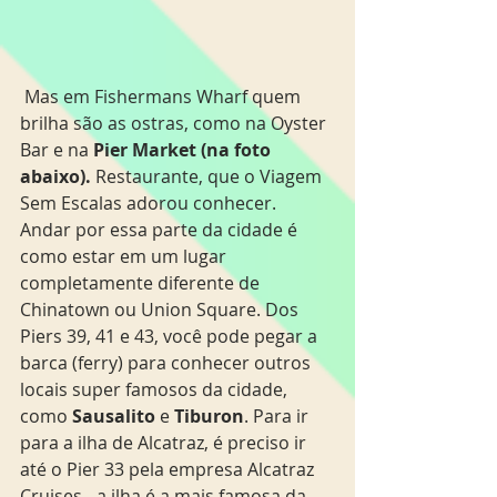
 Mas em Fishermans Wharf quem 
brilha são as ostras, como na Oyster 
Bar e na 
Pier Market (na foto 
abaixo).
 Restaurante, que o Viagem 
Sem Escalas adorou conhecer. 
Andar por essa parte da cidade é 
como estar em um lugar 
completamente diferente de 
Chinatown ou Union Square. Dos 
Piers 39, 41 e 43, você pode pegar a 
barca (ferry) para conhecer outros 
locais super famosos da cidade, 
como
 Sausalito
 e 
Tiburon
. Para ir 
para a ilha de Alcatraz, é preciso ir 
até o Pier 33 pela empresa Alcatraz 
Cruises - a ilha é a mais famosa da 