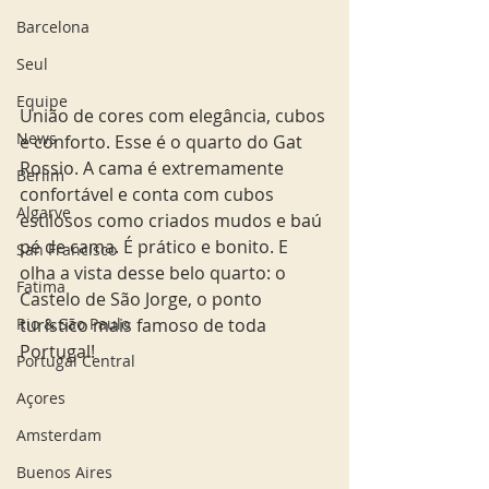
Barcelona
Seul
Equipe
União de cores com elegância, cubos 
News
e conforto. Esse é o quarto do Gat 
Rossio. A cama é extremamente 
Berlim
confortável e conta com cubos 
Algarve
estilosos como criados mudos e baú 
pé de cama. É prático e bonito. E 
San Francisco
olha a vista desse belo quarto: o 
Fatima
Castelo de São Jorge, o ponto 
Rio & São Paulo
turístico mais famoso de toda 
Portugal! 
Portugal Central
Açores
Amsterdam
Buenos Aires