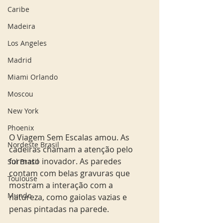
Caribe
Madeira
Los Angeles
Madrid
Miami Orlando
Moscou
New York
Phoenix
O Viagem Sem Escalas amou. As 
Nordeste Brasil
cadeiras chamam a atenção pelo 
formato inovador. As paredes 
Sul Brasil
contam com belas gravuras que 
Toulouse
mostram a interação com a 
Mundo
natureza, como gaiolas vazias e 
penas pintadas na parede.  