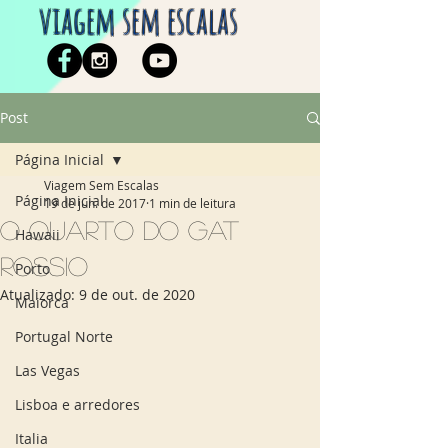
viagem sem escalas
Post
Página Inicial
Viagem Sem Escalas
Página Inicial
19 de jun. de 2017
1 min de leitura
O quarto do Gat
Hawaii
Rossio
Porto
Atualizado:
9 de out. de 2020
Maiorca
Portugal Norte
Las Vegas
Lisboa e arredores
Italia