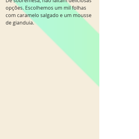
De sobremesa, não faltam deliciosas 
opções. Escolhemos um mil folhas 
com caramelo salgado e um mousse 
de gianduia. 