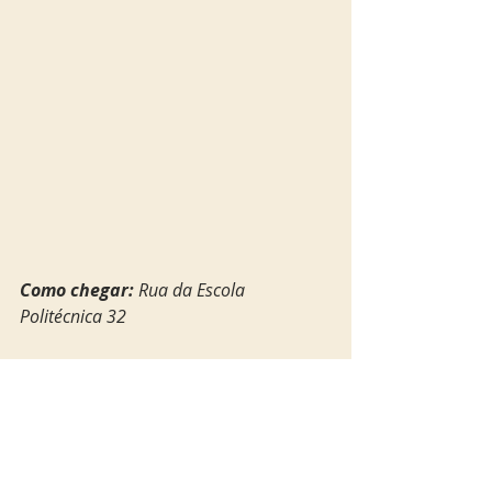
Como chegar:
 Rua da Escola 
Politécnica 32
Mais informações no site da casa 
www.pizzeriazerozero.pt
Quer mais dicas de Lisboa? Veja o 