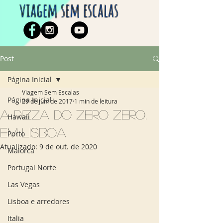
viagem sem escalas
Post
Página Inicial
Viagem Sem Escalas
Página Inicial
29 de jun. de 2017
1 min de leitura
A pizza do Zero Zero,
Hawaii
em Lisboa
Porto
Atualizado:
9 de out. de 2020
Maiorca
Portugal Norte
Las Vegas
Lisboa e arredores
Italia