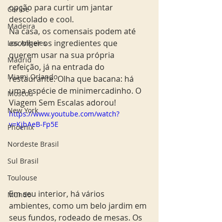
opção para curtir um jantar 
Caribe
descolado e cool. 
Madeira
Na casa, os comensais podem até 
escolher os ingredientes que 
Los Angeles
querem usar na sua própria 
Madrid
refeição, já na entrada do 
Miami Orlando
restaurante. Olha que bacana: há 
uma espécie de minimercadinho. O 
Moscou
Viagem Sem Escalas adorou! 
New York
https://www.youtube.com/watch?
v=KjbAeB-Fp5E
Phoenix
Nordeste Brasil
Sul Brasil
Toulouse
Em seu interior, há vários 
Mundo
ambientes, como um belo jardim em 
seus fundos, rodeado de mesas. Os 