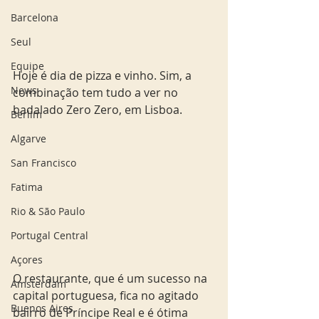
Barcelona
Seul
Equipe
Hoje é dia de pizza e vinho. Sim, a 
News
combinação tem tudo a ver no 
badalado Zero Zero, em Lisboa.
Berlim
Algarve
San Francisco
Fatima
Rio & São Paulo
Portugal Central
Açores
O restaurante, que é um sucesso na 
Amsterdam
capital portuguesa, fica no agitado 
Buenos Aires
bairro de Príncipe Real e é ótima 