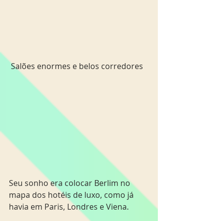
 Salões enormes e belos corredores
Seu sonho era colocar Berlim no 
mapa dos hotéis de luxo, como já 
havia em Paris, Londres e Viena.