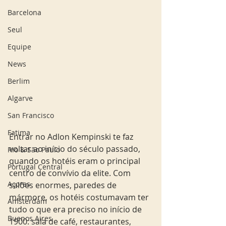
Barcelona
Seul
Equipe
News
Berlim
Algarve
San Francisco
Fatima
Entrar no Adlon Kempinski te faz 
voltar ao início do século passado, 
Rio & São Paulo
quando os hotéis eram o principal 
Portugal Central
centro de convívio da elite. Com 
Açores
salões enormes, paredes de 
mármore, os hotéis costumavam ter 
Amsterdam
tudo o que era preciso no início de 
Buenos Aires
1900: sala de café, restaurantes, 