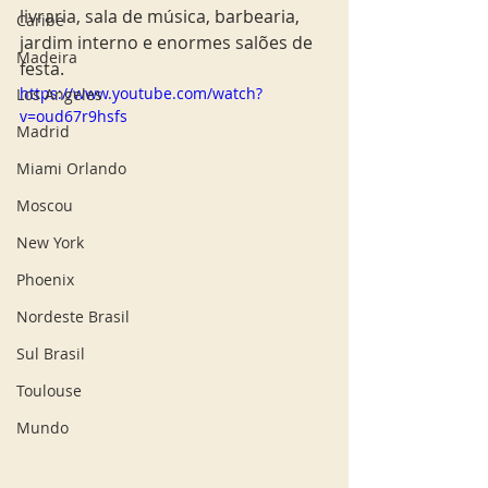
livraria, sala de música, barbearia, 
Caribe
jardim interno e enormes salões de 
Madeira
festa.
https://www.youtube.com/watch?
Los Angeles
v=oud67r9hsfs
Madrid
Miami Orlando
Moscou
New York
Phoenix
Nordeste Brasil
Sul Brasil
Toulouse
Mundo