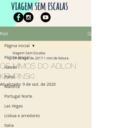
viagem sem escalas
Post
Página Inicial
Viagem Sem Escalas
Página Inicial
21 de ago. de 2017
1 min de leitura
Os mimos do Adlon
Hawaii
Kempinski
Porto
Atualizado:
9 de out. de 2020
Maiorca
Portugal Norte
Las Vegas
Lisboa e arredores
Italia