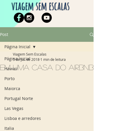
viagem sem escalas
Post
Página Inicial
Viagem Sem Escalas
Página Inicial
5 de jul. de 2018
1 min de leitura
Em uma casa do Airbnb
Hawaii
Porto
Maiorca
Portugal Norte
Las Vegas
Lisboa e arredores
Italia