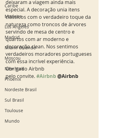
deixaram a viagem ainda mais 
Caribe
especial. A decoração unia itens 
Madeira
clássicos com o verdadeiro toque da 
natureza como troncos de árvores 
Los Angeles
servindo de mesa de centro e 
Madrid
quartos com ar moderno e 
decoração clean. Nos sentimos 
Miami Orlando
verdadeiros moradores portugueses 
Moscou
com essa incrível experiência. 
Obrigado Airbnb 
New York
pelo convite. 
#Airbnb
 @Airbnb
Phoenix
Nordeste Brasil
Sul Brasil
Toulouse
Mundo