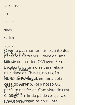
Barcelona
Seul
Equipe
News
Berlim
Algarve
O vento das montanhas, o canto dos 
San Francisco
pássaros e a tranquilidade de uma 
cidade do interior. O Viagem Sem 
Fatima
Escalas tirou uns dias para relaxar 
Rio & São Paulo
na cidade de Chaves, no região 
Portugal Central
Norte de 
Portugal
, em uma bela 
casa
 do 
Airbnb
. Foi o nosso QG 
Açores
perfeito nas férias! Com vista de tirar 
Amsterdam
o fôlego, um lindo pé de cerejeira e 
uma horta orgânica no quintal 
Buenos Aires