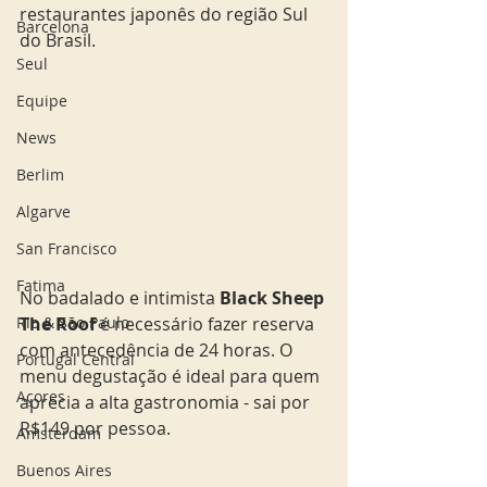
restaurantes japonês do região Sul 
Barcelona
do Brasil. 
Seul
Equipe
News
Berlim
Algarve
San Francisco
Fatima
No badalado e intimista 
Black Sheep 
Rio & São Paulo
The Roof 
é necessário fazer reserva 
com antecedência de 24 horas. O 
Portugal Central
menu degustação é ideal para quem 
Açores
aprecia a alta gastronomia - sai por 
R$149 por pessoa. 
Amsterdam
Buenos Aires