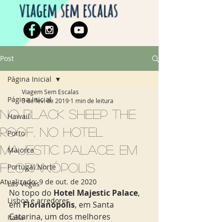
viagem sem escalas
Post
Página Inicial
Viagem Sem Escalas
Página Inicial
3 de fev. de 2019
1 min de leitura
No Black Sheep The
Hawaii
Roof, no Hotel
Porto
Majestic Palace, em
Maiorca
Florianópolis
Portugal Norte
Atualizado:
9 de out. de 2020
Las Vegas
No topo do 
Hotel Majestic Palace
, 
Lisboa e arredores
em 
Florianópolis
, em Santa 
Catarina, um dos melhores 
Italia