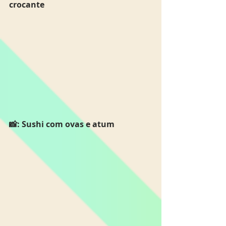
crocante
📸: Sushi com ovas e atum