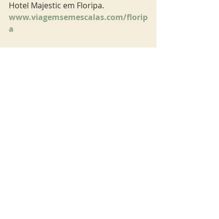
Hotel Majestic em Floripa. 
www.viagemsemescalas.com/florip
a 
Quer mais dicas do Sul do Brasil? 
Veja nossa experiência em 
Bento 
Gonçalves
, na Serra Gaúcha. Clique 
no link 
viagemsemescalas.com/serra-
gaucha 
Veja nossa experiência em 
Pomerode
, em Santa Catarina. 
Clique no link  
viagemsemescalas.com/pomerode
floripa
Sul Brasil