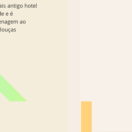
is antigo hotel 
e e é 
enagem ao 
louças 