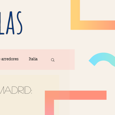
las
e arredores
Italia
Fatima
adrid:
ribe
Madeira