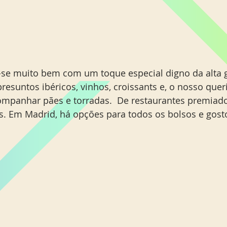
se muito bem com um toque especial digno da alta 
presuntos ibéricos, vinhos, croissants e, o nosso que
mpanhar pães e torradas.  De restaurantes premiado
. Em Madrid, há opções para todos os bolsos e gosto