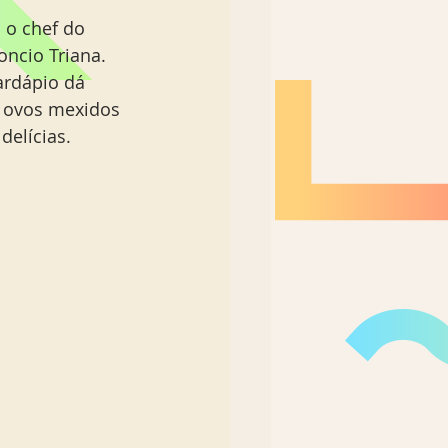
 o chef do 
oncio Triana. 
ardápio dá 
s ovos mexidos 
elícias. 