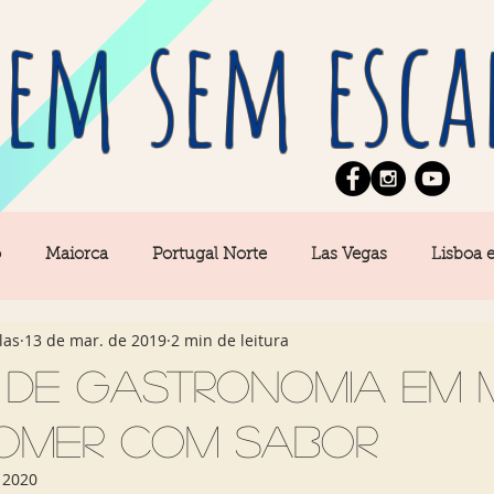
em sem esca
o
Maiorca
Portugal Norte
Las Vegas
Lisboa 
las
13 de mar. de 2019
2 min de leitura
pe
News
Berlim
Algarve
San Francisco
 de gastronomia em M
omer com sabor
Central
Açores
Amsterdam
Buenos Aires
Ca
 2020