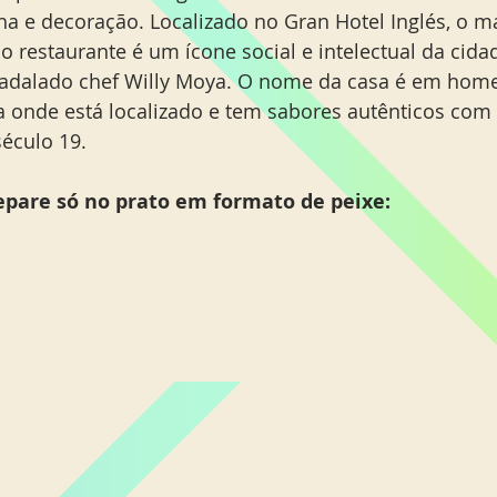
ha e decoração. Localizado no Gran Hotel Inglés, o ma
o restaurante é um ícone social e intelectual da cidad
adalado chef Willy Moya. O nome da casa é em hom
 onde está localizado e tem sabores autênticos com 
século 19.
epare só no prato em formato de peixe: