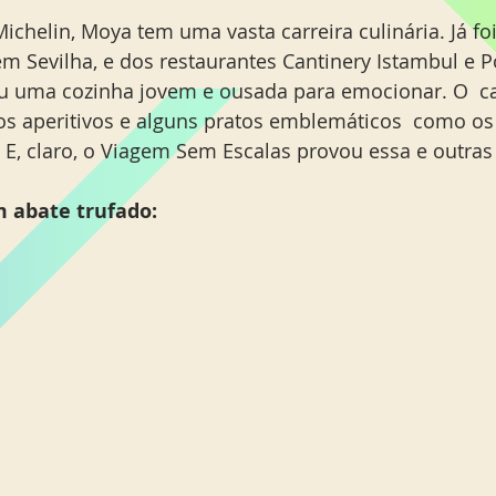
chelin, Moya tem uma vasta carreira culinária. Já foi
 em Sevilha, e dos restaurantes Cantinery Istambul e P
ou uma cozinha jovem e ousada para emocionar. O  c
os aperitivos e alguns pratos emblemáticos  como o
E, claro, o Viagem Sem Escalas provou essa e outras d
 abate trufado: