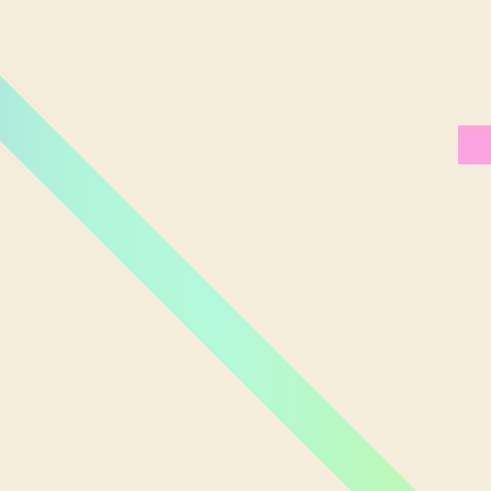
Miami Orlando
Moscou
New York
Phoenix