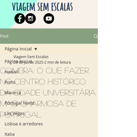
viagem sem escalas
Post
Página Inicial
Viagem Sem Escalas
Página Inicial
25 de jul. de 2025
2 min de leitura
Coimbra: o que fazer
Hawaii
no centro histórico
Porto
da cidade universitária
Maiorca
mais charmosa de
Portugal Norte
Portugal
Las Vegas
Lisboa e arredores
Italia