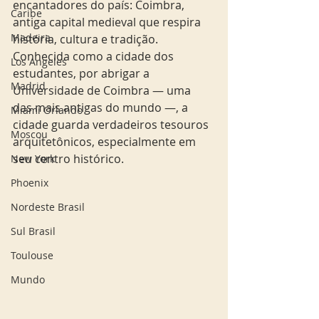
encantadores do país: Coimbra, 
Caribe
antiga capital medieval que respira 
Madeira
história, cultura e tradição. 
Conhecida como a cidade dos 
Los Angeles
estudantes, por abrigar a 
Madrid
Universidade de Coimbra — uma 
das mais antigas do mundo —, a 
Miami Orlando
cidade guarda verdadeiros tesouros 
Moscou
arquitetônicos, especialmente em 
seu centro histórico.
New York
Phoenix
Nordeste Brasil
Sul Brasil
Toulouse
Mundo