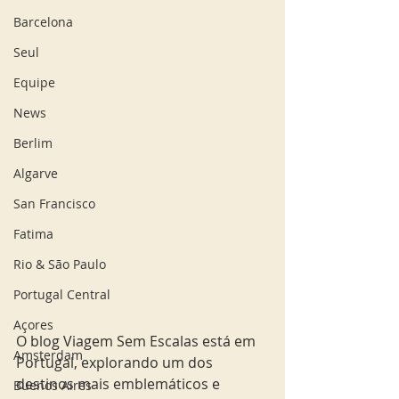
Barcelona
Seul
Equipe
News
Berlim
Algarve
San Francisco
Fatima
Rio & São Paulo
Portugal Central
Açores
O blog Viagem Sem Escalas está em 
Amsterdam
Portugal, explorando um dos 
destinos mais emblemáticos e 
Buenos Aires