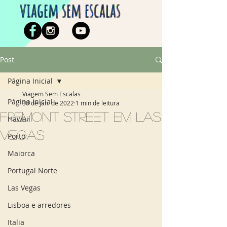
viagem sem escalas
Post
Página Inicial
Viagem Sem Escalas
Página Inicial
30 de jan. de 2022
1 min de leitura
Fremont Street em Las
Hawaii
Vegas
Porto
Maiorca
Portugal Norte
Las Vegas
Lisboa e arredores
Italia