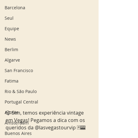
Barcelona
Seul
Equipe
News
Berlim
Algarve
San Francisco
Fatima
Rio & São Paulo
Portugal Central
🎲 Sim, temos experiência vintage 
Açores
em Vegas! Pegamos a dica com os 
Amsterdam
queridos da @lasvegastourvip 🃏🎰 
Buenos Aires