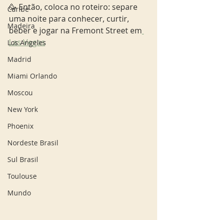
🥳 Então, coloca no roteiro: separe 
Caribe
uma noite para conhecer, curtir, 
Madeira
beber e jogar na Fremont Street em
Las Vegas
Los Angeles
Madrid
Miami Orlando
Moscou
New York
Phoenix
Nordeste Brasil
Sul Brasil
Toulouse
Mundo