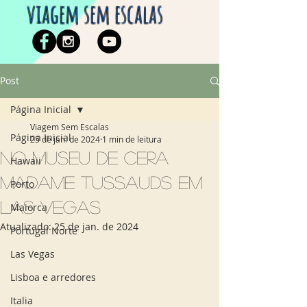
viagem sem escalas
Post
Página Inicial
Viagem Sem Escalas
Página Inicial
25 de jan. de 2024
1 min de leitura
No museu de cera
Hawaii
Madame Tussauds em
Porto
Las Vegas
Maiorca
Atualizado:
25 de jan. de 2024
Portugal Norte
Las Vegas
Lisboa e arredores
Italia