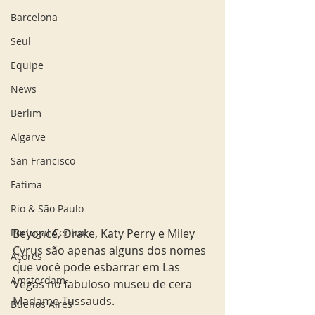
Barcelona
Seul
Equipe
News
Berlim
Algarve
San Francisco
Fatima
Rio & São Paulo
Beyoncé, Drake, Katy Perry e Miley 
Portugal Central
Cyrus são apenas alguns dos nomes 
Açores
que você pode esbarrar em Las 
Amsterdam
Vegas no fabuloso museu de cera 
Madame Tussauds.
Buenos Aires