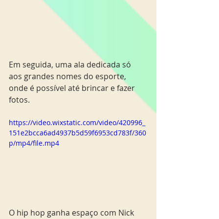
Em seguida, uma ala dedicada só 
aos grandes nomes do esporte, 
onde é possível até brincar e fazer 
fotos. 
https://video.wixstatic.com/video/420996_
151e2bcca6ad4937b5d59f6953cd783f/360
p/mp4/file.mp4
O hip hop ganha espaço com Nick 