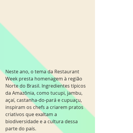
Neste ano, o tema da Restaurant 
Week presta homenagem à região 
Norte do Brasil. Ingredientes típicos 
da Amazônia, como tucupi, jambu, 
açaí, castanha-do-pará e cupuaçu, 
inspiram os chefs a criarem pratos 
criativos que exaltam a 
biodiversidade e a cultura dessa 
parte do país.