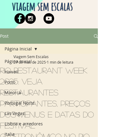
viagem sem escalas
Post
Página Inicial
Viagem Sem Escalas
Página Inicial
27 de mai. de 2025
1 min de leitura
Rio Restaurant Week
Hawaii
2025: veja
Porto
restaurantes
Maiorca
participantes, preços
Portugal Norte
dos menus e datas do
Las Vegas
Lisboa e arredores
festival
Italia
gastronômico no Rio