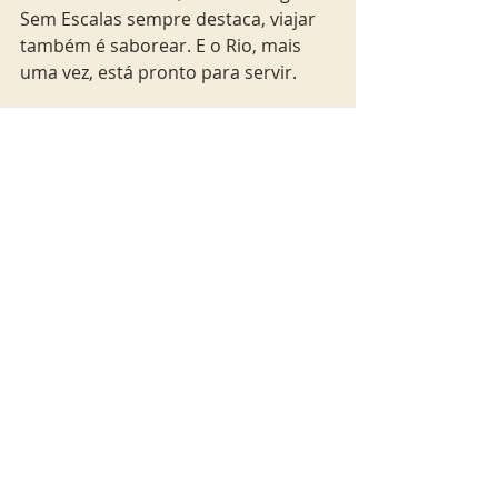
Sem Escalas sempre destaca, viajar 
também é saborear. E o Rio, mais 
uma vez, está pronto para servir.
rio
news
News
News
Rio & São Paulo
Posts Relacionados
Ver tudo