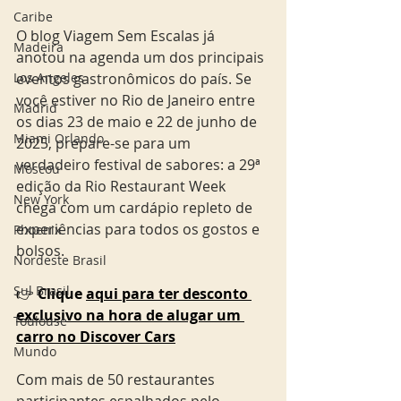
Caribe
O blog Viagem Sem Escalas já 
Madeira
anotou na agenda um dos principais 
eventos gastronômicos do país. Se 
Los Angeles
você estiver no Rio de Janeiro entre 
Madrid
os dias 23 de maio e 22 de junho de 
Miami Orlando
2025, prepare-se para um 
verdadeiro festival de sabores: a 29ª 
Moscou
edição da Rio Restaurant Week 
New York
chega com um cardápio repleto de 
experiências para todos os gostos e 
Phoenix
bolsos.
Nordeste Brasil
Sul Brasil
👉 
Clique 
aqui para ter desconto 
exclusivo na hora de alugar um 
Toulouse
carro no Discover Cars
Mundo
Com mais de 50 restaurantes 
participantes espalhados pelo 