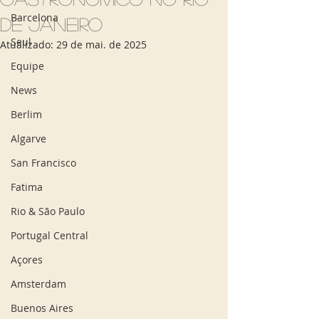
Barcelona
de Janeiro
Seul
Atualizado:
29 de mai. de 2025
Equipe
News
Berlim
Algarve
San Francisco
Fatima
Rio & São Paulo
Portugal Central
Açores
Amsterdam
Buenos Aires