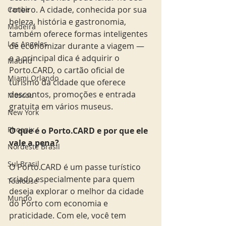
roteiro. A cidade, conhecida por sua 
Caribe
beleza, história e gastronomia, 
Madeira
também oferece formas inteligentes 
Los Angeles
de economizar durante a viagem — 
e a principal dica é adquirir o 
Madrid
Porto.CARD, o cartão oficial de 
Miami Orlando
turismo da cidade que oferece 
descontos, promoções e entrada 
Moscou
gratuita em vários museus.
New York
Phoenix
O que é o Porto.CARD e por que ele 
vale a pena?
Nordeste Brasil
Sul Brasil
O Porto.CARD é um passe turístico 
criado especialmente para quem 
Toulouse
deseja explorar o melhor da cidade 
Mundo
do Porto com economia e 
praticidade. Com ele, você tem 