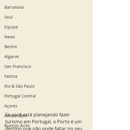
Barcelona
Seul
Equipe
News
Berlim
Algarve
San Francisco
Fatima
Rio & São Paulo
Portugal Central
Açores
Se você está planejando fazer 
Amsterdam
turismo em Portugal, o Porto é um 
Buenos Aires
destino que não pode faltar no seu 