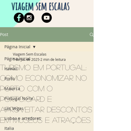
viagem sem escalas
Post
Página Inicial
Viagem Sem Escalas
Página Inicial
1 de jul. de 2025
2 min de leitura
Turismo em Portugal:
Hawaii
como economizar no
Porto
Porto com o
Maiorca
Porto.CARD e
Portugal Norte
aproveitar descontos
Las Vegas
Lisboa e arredores
em museus e atrações
Italia