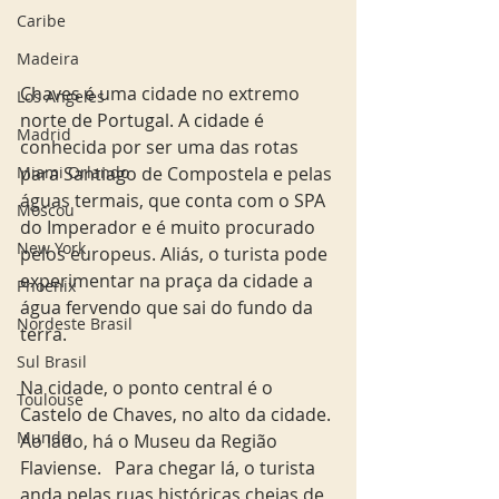
Caribe
Madeira
Chaves é uma cidade no extremo 
Los Angeles
norte de Portugal. A cidade é 
Madrid
conhecida por ser uma das rotas 
Miami Orlando
para Santiago de Compostela e pelas 
águas termais, que conta com o SPA 
Moscou
do Imperador e é muito procurado 
New York
pelos europeus. Aliás, o turista pode 
experimentar na praça da cidade a 
Phoenix
água fervendo que sai do fundo da 
Nordeste Brasil
terra.  
Sul Brasil
Na cidade, o ponto central é o 
Toulouse
Castelo de Chaves, no alto da cidade. 
Mundo
Ao lado, há o Museu da Região 
Flaviense.   Para chegar lá, o turista 
anda pelas ruas históricas cheias de 