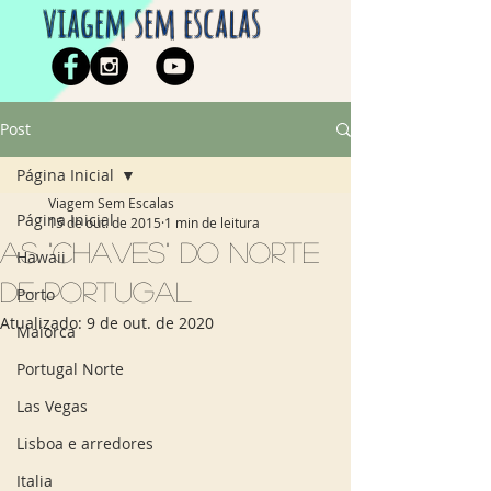
viagem sem escalas
Post
Página Inicial
Viagem Sem Escalas
Página Inicial
15 de out. de 2015
1 min de leitura
As "Chaves" do Norte
Hawaii
de Portugal
Porto
Atualizado:
9 de out. de 2020
Maiorca
Portugal Norte
Las Vegas
Lisboa e arredores
Italia