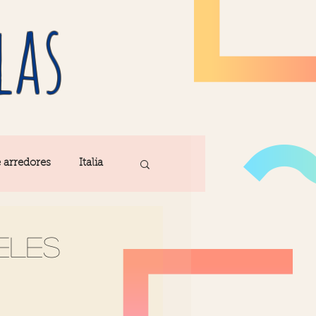
las
e arredores
Italia
Fatima
eles
ribe
Madeira