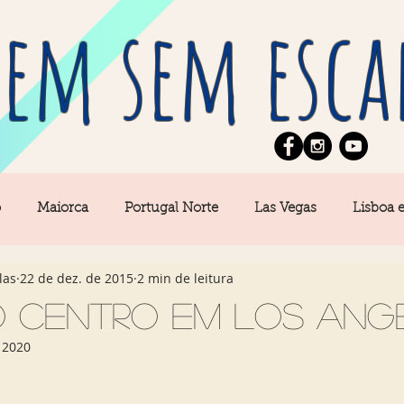
em sem esca
o
Maiorca
Portugal Norte
Las Vegas
Lisboa 
las
22 de dez. de 2015
2 min de leitura
pe
News
Berlim
Algarve
San Francisco
o Centro em Los Ang
 2020
Central
Açores
Amsterdam
Buenos Aires
Ca