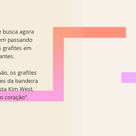
e busca agora 
 vem passando 
 grafites em 
ntes.   
o, os grafites 
res da bandeira 
ta Kim West, 
o coração". 