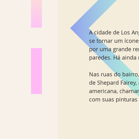
A cidade de Los An
se tornar um ícone 
por uma grande re
paredes. Há ainda 
Nas ruas do bairro
de Shepard Fairey,
americana, chamam
com suas pinturas 