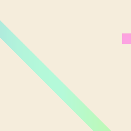
Miami Orlando
Moscou
New York
Phoenix