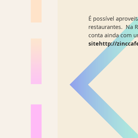
É possível aprovei
restaurantes.  Na 
conta ainda com u
sitehttp://zincca