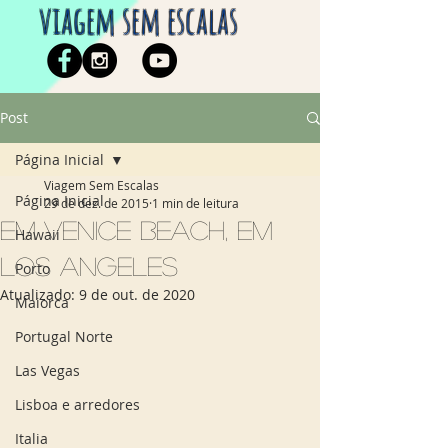
viagem sem escalas
Post
Página Inicial
Viagem Sem Escalas
Página Inicial
29 de dez. de 2015
1 min de leitura
Em Venice Beach, em
Hawaii
Los Angeles
Porto
Atualizado:
9 de out. de 2020
Maiorca
Portugal Norte
Las Vegas
Lisboa e arredores
Italia