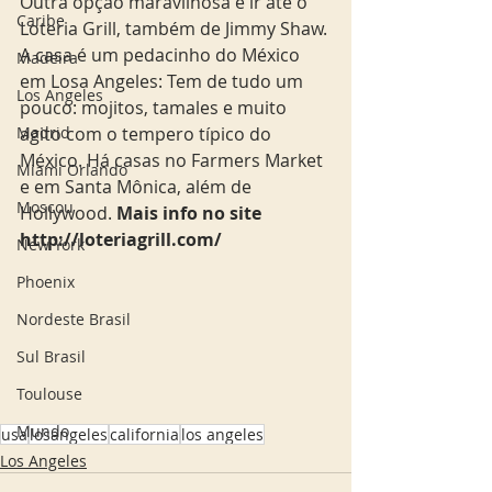
Outra opção maravilhosa é ir até o 
Caribe
Loteria Grill, também de Jimmy Shaw. 
A casa é um pedacinho do México 
Madeira
em Losa Angeles: Tem de tudo um 
Los Angeles
pouco: mojitos, tamales e muito 
agito com o tempero típico do 
Madrid
México. Há casas no Farmers Market 
Miami Orlando
e em Santa Mônica, além de 
Moscou
Hollywood. 
Mais info no site 
http://loteriagrill.com/ 
New York
Phoenix
Nordeste Brasil
Sul Brasil
Toulouse
Mundo
usa
losangeles
california
los angeles
Los Angeles