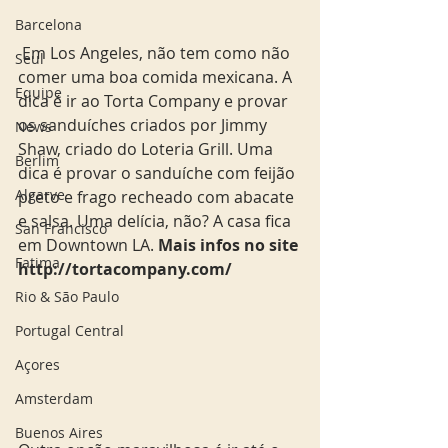
Barcelona
 Em Los Angeles, não tem como não 
Seul
comer uma boa comida mexicana. A 
Equipe
dica é ir ao Torta Company e provar 
os sanduíches criados por Jimmy 
News
Shaw, criado do Loteria Grill. Uma 
Berlim
dica é provar o sanduíche com feijão 
Algarve
preto e frago recheado com abacate 
e salsa. Uma delícia, não? A casa fica 
San Francisco
em Downtown LA. 
Mais infos no site 
Fatima
http://tortacompany.com/  
Rio & São Paulo
Portugal Central
Açores
Amsterdam
Buenos Aires