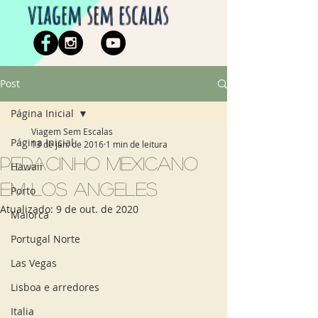
viagem sem escalas
Post
Página Inicial
Viagem Sem Escalas
Página Inicial
13 de jan. de 2016
1 min de leitura
Pedacinho mexicano
Hawaii
em Los Angeles
Porto
Atualizado:
9 de out. de 2020
Maiorca
Portugal Norte
Las Vegas
Lisboa e arredores
Italia