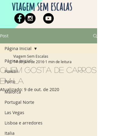
viagem sem escalas
Post
Página Inicial
Viagem Sem Escalas
Página Inicial
14 de jan. de 2016
1 min de leitura
Quem gosta de carros
Hawaii
em LA
Porto
Atualizado:
9 de out. de 2020
Maiorca
Portugal Norte
Las Vegas
Lisboa e arredores
Italia