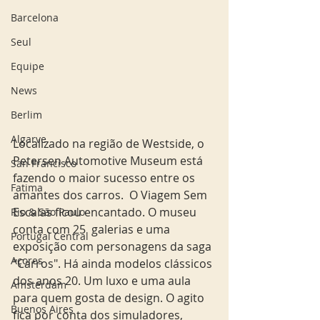
Barcelona
Seul
Equipe
News
Berlim
Algarve
Localizado na região de Westside, o 
Petersen Automotive Museum está 
San Francisco
fazendo o maior sucesso entre os 
Fatima
amantes dos carros.  O Viagem Sem 
Escalas ficou encantado. O museu 
Rio & São Paulo
conta com 25  galerias e uma 
Portugal Central
exposição com personagens da saga 
Açores
"Carros". Há ainda modelos clássicos 
dos anos 20. Um luxo e uma aula 
Amsterdam
para quem gosta de design. O agito 
Buenos Aires
fica por conta dos simuladores, 