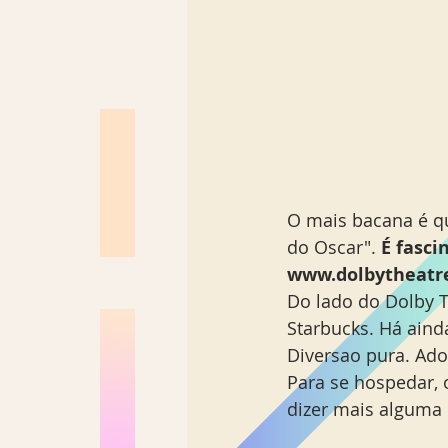
O mais bacana é q
do Oscar".
 É fasc
www.dolbytheatr
Do lado do Dolby T
Starbucks. Há aind
Diversao pura. Ad
Para se hospedar, 
dizer mais alguma 