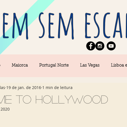
em sem esca
o
Maiorca
Portugal Norte
Las Vegas
Lisboa 
las
19 de jan. de 2016
1 min de leitura
pe
News
Berlim
Algarve
San Francisco
me to Hollywood
 2020
Central
Açores
Amsterdam
Buenos Aires
Ca