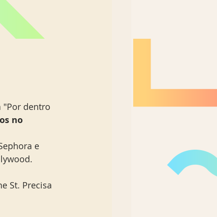
 "Por dentro 
os no 
Sephora e 
llywood. 
e St. Precisa 