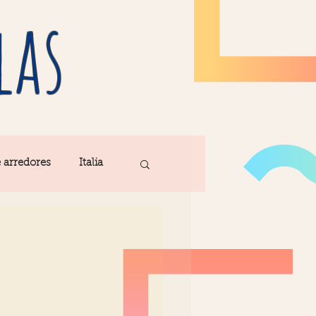
las
e arredores
Italia
Fatima
ribe
Madeira