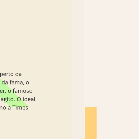
perto da 
 da fama, o 
er, o famoso 
agito. O ideal 
omo a Times 