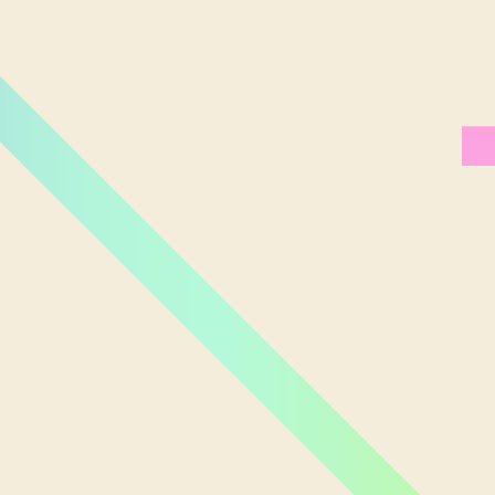
Miami Orlando
Moscou
New York
Phoenix