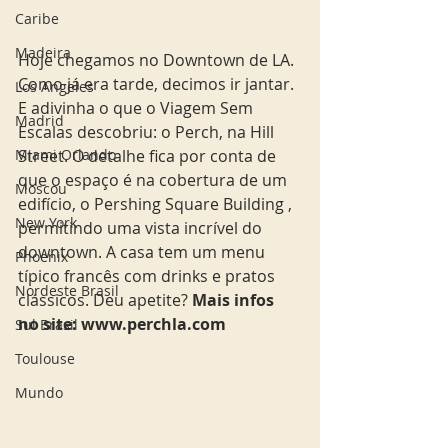
Caribe
Madeira
Hoje chegamos no Downtown de LA. 
Como já era tarde, decimos ir jantar. 
Los Angeles
E adivinha o que o Viagem Sem 
Madrid
Escalas descobriu: o Perch, na Hill 
Miami Orlando
Street. O detalhe fica por conta de 
que o espaço é na cobertura de um 
Moscou
edifício, o Pershing Square Building , 
New York
permitindo uma vista incrível do 
downtown. A casa tem um menu 
Phoenix
típico francês com drinks e pratos 
Nordeste Brasil
clássicos. Deu apetite? 
Mais infos 
no site: www.perchla.com
Sul Brasil
Toulouse
Mundo