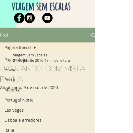
viagem sem escalas
Post
Página Inicial
Viagem Sem Escalas
Página Inicial
21 de jan. de 2016
1 min de leitura
Jantando com vista
Hawaii
em LA
Porto
Atualizado:
9 de out. de 2020
Maiorca
Portugal Norte
Las Vegas
Lisboa e arredores
Italia