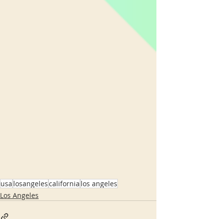
usa
losangeles
california
los angeles
Los Angeles