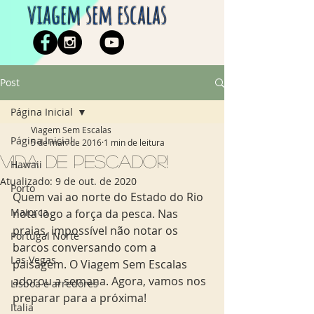
viagem sem escalas
Post
Página Inicial
Viagem Sem Escalas
Página Inicial
5 de mar. de 2016
1 min de leitura
Vida de pescador!
Hawaii
Atualizado:
9 de out. de 2020
Porto
Quem vai ao norte do Estado do Rio 
Maiorca
nota logo a força da pesca. Nas 
praias, impossível não notar os 
Portugal Norte
barcos conversando com a 
Las Vegas
paisagem. O Viagem Sem Escalas 
adorou a semana. Agora, vamos nos 
Lisboa e arredores
preparar para a próxima!  
Italia