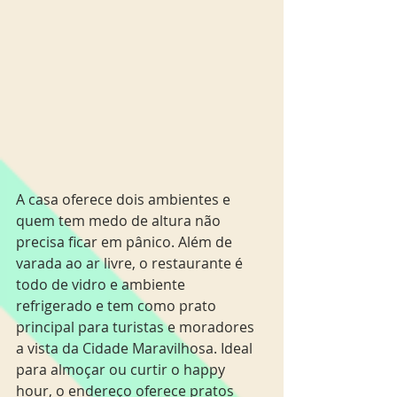
A casa oferece dois ambientes e 
quem tem medo de altura não 
precisa ficar em pânico. Além de 
varada ao ar livre, o restaurante é 
todo de vidro e ambiente 
refrigerado e tem como prato 
principal para turistas e moradores 
a vista da Cidade Maravilhosa. Ideal 
para almoçar ou curtir o happy 
hour, o endereço oferece pratos 