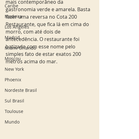
mais contemporâneo da 
Caribe
gastronomia verde e amarela. Basta 
Madeira
fazer uma reversa no Cota 200 
Restaurante, que fica lá em cima do 
Los Angeles
morro, com até dois de 
Madrid
antecedência. O restaurante foi 
batizado com esse nome pelo 
Miami Orlando
simples fato de estar exatos 200 
Moscou
metros acima do mar.
New York
Phoenix
Nordeste Brasil
Sul Brasil
Toulouse
Mundo