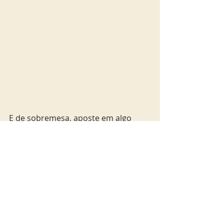
E de sobremesa, aposte em algo 
bem brasileiro como o quindim 
servido com gelatina de caipirinha e 
raspas de limão (R$16). Para o happy 
hour, as iscas de pirarucu crocante 
ao molho de açaí. (R$39) são 
imperdíveis, como o drink Cota 200, 
feita com vodca, licor, uvas tompson 
e geleia de pimenta (R$32). A casa 