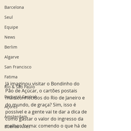
Barcelona
Seul
Equipe
News
Berlim
Algarve
San Francisco
Fatima
Já imaginou visitar o Bondinho do 
Rio & São Paulo
Pão de Açúcar, o cartões postais 
Portugal Central
mais conhecidos do Rio de Janeiro e 
do mundo, de graça? Sim, isso é 
Açores
possível e a gente vai te dar a dica de 
Amsterdam
como gastar o valor do ingresso da 
melhor forma: comendo o que há de 
Buenos Aires