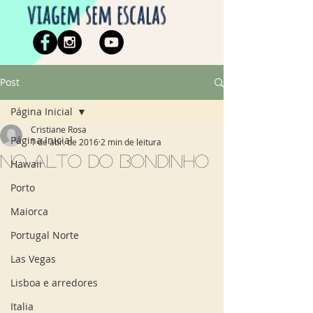
viagem sem escalas
Post
Página Inicial
Cristiane Rosa
Página Inicial
1 de abr. de 2016
2 min de leitura
No alto do bondinho
Hawaii
Porto
Maiorca
Portugal Norte
Las Vegas
Lisboa e arredores
Italia