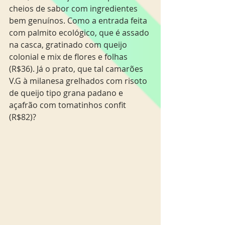
cheios de sabor com ingredientes 
bem genuínos. Como a entrada feita 
com palmito ecológico, que é assado 
na casca, gratinado com queijo 
colonial e mix de flores e folhas 
(R$36). Já o prato, que tal camarões 
V.G à milanesa grelhados com risoto 
de queijo tipo grana padano e 
açafrão com tomatinhos confit 
(R$82)?