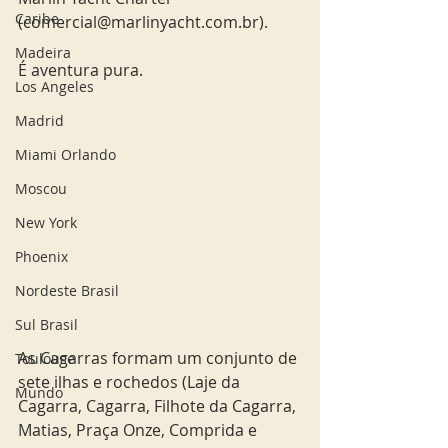
Caribe
(comercial@marlinyacht.com.br).
Madeira
É aventura pura.
Los Angeles
Madrid
Miami Orlando
Moscou
New York
Phoenix
Nordeste Brasil
Sul Brasil
As Cagarras formam um conjunto de 
Toulouse
sete ilhas e rochedos (Laje da 
Mundo
Cagarra, Cagarra, Filhote da Cagarra, 
Matias, Praça Onze, Comprida e 