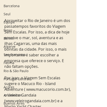
Barcelona
Seul
Aproveitar o Rio de Janeiro é um dos 
Equipe
passatempos favoritos do Viagem 
News
Sem Escalas. Por isso, a dica de hoje 
envolve o mar, sol, aventura e as 
Berlim
ilhas Cagarras, uma das mais 
Algarve
bonitas da cidade. Por isso, o mais 
importante é saber escolher a 
San Francisco
empresa que oferece o serviço. E 
Fatima
não faltam opções. 
Rio & São Paulo
Por isso, o Viagem Sem Escalas 
Portugal Central
sugere o Macuco Rio - Island 
Açores
Adventure ( www.macucorio.com.br), 
o Veleiro Gandaia 
Amsterdam
(www.veleirogandaia.com.br) e a 
Buenos Aires
Marlin Yacht Charter 