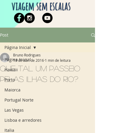
viagem sem escalas
Post
Página Inicial
Bruno Rodrigues
Página Inicial
13 de abr. de 2016
1 min de leitura
Que tal um passeio
Hawaii
pelas ilhas do Rio?
Porto
Maiorca
Portugal Norte
Las Vegas
Lisboa e arredores
Italia