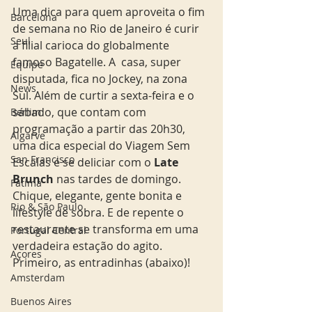
Uma dica para quem aproveita o fim 
Barcelona
de semana no Rio de Janeiro é curir 
Seul
a filial carioca do globalmente 
famoso Bagatelle. A  casa, super 
Equipe
disputada, fica no Jockey, na zona 
News
Sul. Além de curtir a sexta-feira e o 
sábado, que contam com 
Berlim
programação a partir das 20h30, 
Algarve
uma dica especial do Viagem Sem 
San Francisco
Escalas é se deliciar com o
 Late 
Brunch
 nas tardes de domingo. 
Fatima
Chique, elegante, gente bonita e 
Rio & São Paulo
lifestyle de sobra. E de repente o 
restaurante se transforma em uma 
Portugal Central
verdadeira estação do agito. 
Açores
Primeiro, as entradinhas (abaixo)! 
Amsterdam
Buenos Aires