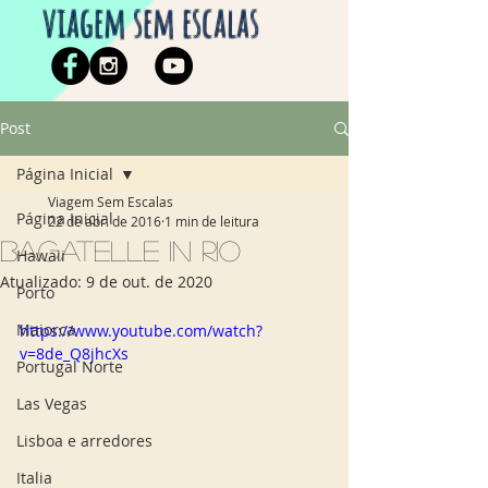
viagem sem escalas
Post
Página Inicial
Viagem Sem Escalas
Página Inicial
22 de abr. de 2016
1 min de leitura
Bagatelle in Rio
Hawaii
Atualizado:
9 de out. de 2020
Porto
Maiorca
https://www.youtube.com/watch?
v=8de_Q8jhcXs
Portugal Norte
Las Vegas
Lisboa e arredores
Italia