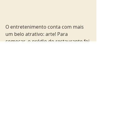
O entretenimento conta com mais 
um belo atrativo: arte! Para 
começar, o prédio do restaurante foi 
construído na abertura da antiga 
Avenida Central, em 1904. Tombado 
pelo Patrimônio Histórico, está no 
coração da nova região que surge 
com o Porto Maravilha, onde está 
localizado o Museu do Amanhã, e o 
Mosteiro de São Bento. O 
restaurateur ainda reserva mais 
uma surpresa: a obra Panacea 
Phantastica, um conjunto de 
azulejos que retratam 50 tipos de 
plantas alucinógenas de diversas 