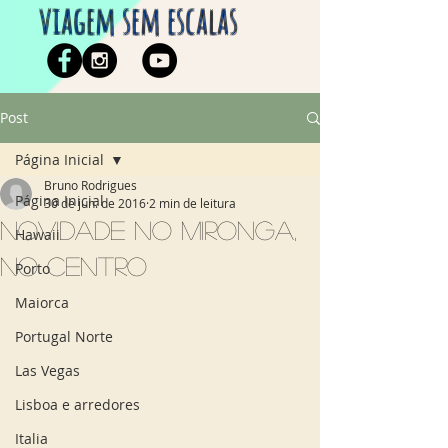
viagem sem escalas
Post
Página Inicial
Bruno Rodrigues
Página Inicial
30 de jun. de 2016
2 min de leitura
Novidade no Mironga,
Hawaii
no Centro
Porto
Maiorca
Portugal Norte
Las Vegas
Lisboa e arredores
Italia