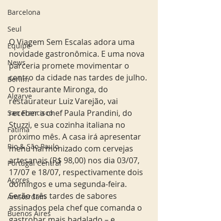
Barcelona
Seul
O Viagem Sem Escalas adora uma 
Equipe
novidade gastronômica. E uma nova 
News
parceria promete movimentar o 
centro da cidade nas tardes de julho. 
Berlim
O restaurante Mironga, do 
Algarve
restaurateur Luiz Varejão, vai 
receber a chef Paula Prandini, do 
San Francisco
Stuzzi, e sua cozinha italiana no 
Fatima
próximo mês. A casa irá apresentar 
Rio & São Paulo
menu harmonizado com cervejas 
artesanais (R$ 98,00) nos dia 03/07, 
Portugal Central
17/07 e 18/07, respectivamente dois 
Açores
domingos e uma segunda-feira. 
Serão três tardes de sabores 
Amsterdam
assinados pela chef que comanda o 
Buenos Aires
gastrobar mais badalado – e 