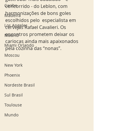
Caribe
concorrido - do Leblon, com 
harmonizações de bons goles 
Madeira
escolhidos pelo  especialista em 
Los Angeles
cervejas Rafael Cavalieri. Os 
encontros prometem deixar os 
Madrid
cariocas ainda mais apaixonados 
Miami Orlando
pela cozinha das “nonas”. 
Moscou
New York
Phoenix
Nordeste Brasil
Sul Brasil
Toulouse
Mundo