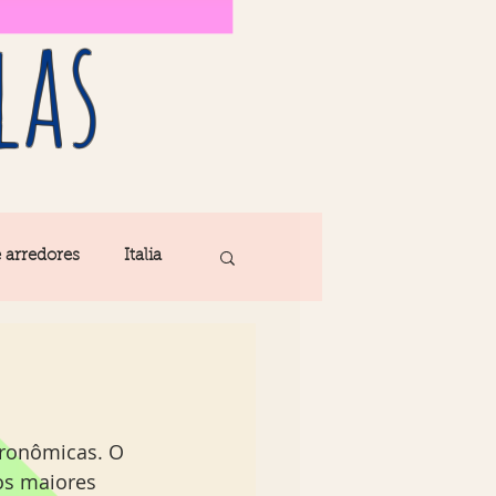
las
e arredores
Italia
Fatima
ribe
Madeira
os maiores 