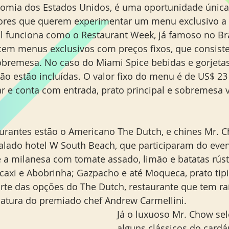
nomia dos Estados Unidos, é uma oportunidade única
Miami Orlando
Moscou
New York
Phoenix
dores que querem experimentar um menu exclusivo a 
val funciona como o Restaurant Week, já famoso no Bra
cem menus exclusivos com preços fixos, que consist
sobremesa. No caso do Miami Spice bebidas e gorjetas
ão estão incluídas. O valor fixo do menu é de US$ 23
r e conta com entrada, prato principal e sobremesa v
taurantes estão o Americano The Dutch, e chines Mr. 
dalado hotel W South Beach, que participaram do ev
xe a milanesa com tomate assado, limão e batatas rúst
axi e Abobrinha; Gazpacho e até Moqueca, prato tip
arte das opções do The Dutch, restaurante que tem ra
atura do premiado chef Andrew Carmellini.
Já o luxuoso Mr. Chow se
alguns clássicos do cardá