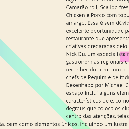
Camarão roll; Scallop fres
Chicken e Porco com toqu
amargo. Essa é sem dúvi
excelente oportunidade p
restaurante que apresenta
criativas preparadas pelo
Nick Du, um especialista 
gastronomias regionais c
reconhecido como um do
chefs de Pequim e de toda
Desenhado por Michael Ch
espaço inclui alguns elem
característicos dele, com
degraus que coloca os cli
centro das atenções, tela
ta, bem como elementos únicos, incluindo um lustre