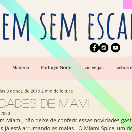
em sem esca
o
Maiorca
Portugal Norte
Las Vegas
Lisboa 
las
8 de set. de 2016
2 min de leitura
pe
News
Berlim
Algarve
San Francisco
dades de Miami
 2020
Central
Açores
Amsterdam
Buenos Aires
Ca
s já está arrumando as malas.  O Miami Spice, um d