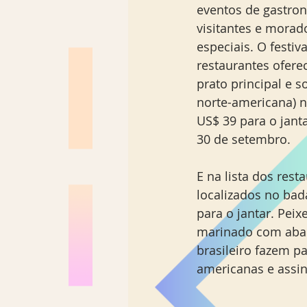
eventos de gastro
Los Angeles
Madrid
visitantes e mora
especiais. O festi
restaurantes ofere
Sul Brasil
prato principal e 
norte-americana) n
US$ 39 para o janta
30 de setembro. 
E na lista dos res
localizados no ba
para o jantar. Pei
marinado com abac
brasileiro fazem p
americanas e assin