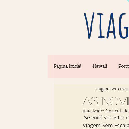
viag
Página Inicial
Hawaii
Port
Viagem Sem Esca
Barcelona
Seul
Equi
As novi
Atualizado:
9 de out. de
Rio & São Paulo
Portugal 
 Se você vai estar em Miami, não deixe de conferir essas novidades gastronômicas. O 
Viagem Sem Escala