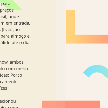
 para 
Nordeste Brasil
preços 
sil, onde 
em em entrada, 
 (tradição 
 para almoço e 
álido até o dia 
Chow, ambos 
ento com menu 
icas; Porco 
icamente 
ízes 
lecionou 
pio, como: 