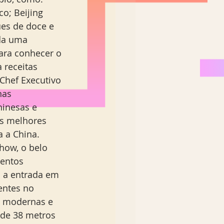
co; Beijing 
es de doce e 
da uma 
ara conhecer o 
 receitas 
 Chef Executivo 
nas 
hinesas e 
s melhores 
 a China. 
ow, o belo 
entos 
o a entrada em 
entes no 
s modernas e 
 de 38 metros 