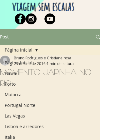
viagem sem escalas
Post
Página Inicial
Bruno Rodrigues e Cristiane rosa
Página Inicial
23 de set. de 2016
1 min de leitura
Momento japinha no
Hawaii
Rio
Porto
Maiorca
Portugal Norte
Las Vegas
Lisboa e arredores
Italia