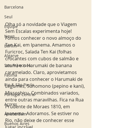
Barcelona
Seul
Olha só a novidade que o Viagem 
Equipe
Sem Escalas experimenta hoje! 
News
Fomos conhecer o novo almoço do 
Ten Kai, em Ipanema. Amamos o 
Berlim
Furicroc, Salada Ten Kai (folhas 
Algarve
crocantes com cubos de salmão e 
atum) e o Harumaki de banana 
San Francisco
caramelado. Claro, aprovietamos 
Fatima
ainda para conhecer o Harumaki de 
Rio & São Paulo
Legumes, Sunomono (pepino e kani), 
Missoshiru, Combinados variados, 
Portugal Central
entre outras maravilhas. Fica na Rua 
Açores
Prudente de Moraes 1810, em 
Ipanema. Adoramos. Se estiver no 
Amsterdam
Rio, não deixe de conhecer esse 
Buenos Aires
lugar incrível. 