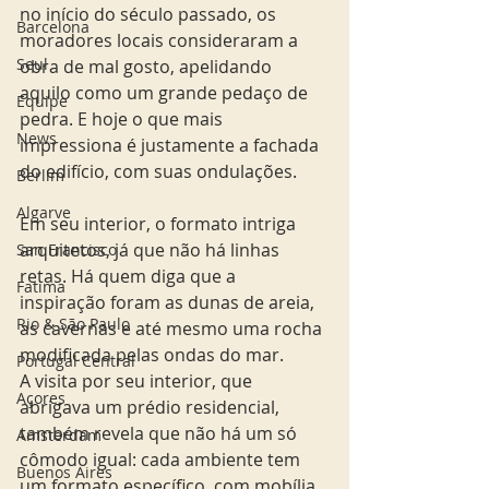
no início do século passado, os 
Barcelona
moradores locais consideraram a 
Seul
obra de mal gosto, apelidando 
aquilo como um grande pedaço de 
Equipe
pedra. E hoje o que mais 
News
impressiona é justamente a fachada 
do edifício, com suas ondulações.
Berlim
Algarve
Em seu interior, o formato intriga 
arquitetos, já que não há linhas 
San Francisco
retas. Há quem diga que a 
Fatima
inspiração foram as dunas de areia, 
Rio & São Paulo
as cavernas e até mesmo uma rocha 
modificada pelas ondas do mar.
Portugal Central
A visita por seu interior, que 
Açores
abrigava um prédio residencial, 
também revela que não há um só 
Amsterdam
cômodo igual: cada ambiente tem 
Buenos Aires
um formato específico, com mobília 