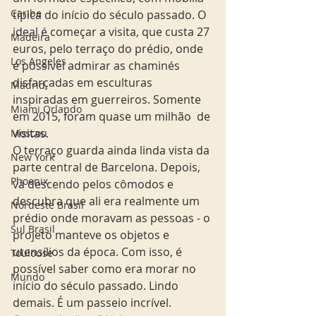
Caribe
típica do início do século passado. O 
ideal é começar a visita, que custa 27 
Madeira
euros, pelo terraço do prédio, onde 
Los Angeles
é possível admirar as chaminés 
disfarçadas em esculturas 
Madrid
inspiradas em guerreiros. Somente 
Miami Orlando
em 2015, foram quase um milhão  de 
visitas. 
Moscou
O terraço guarda ainda linda vista da 
New York
parte central de Barcelona. Depois, 
Phoenix
vá descendo pelos cômodos e 
descubra que ali era realmente um 
Nordeste Brasil
prédio onde moravam as pessoas - o 
Sul Brasil
projeto manteve os objetos e 
utensílios da época. Com isso, é 
Toulouse
possível saber como era morar no 
Mundo
início do século passado. Lindo 
demais. É um passeio incrível.