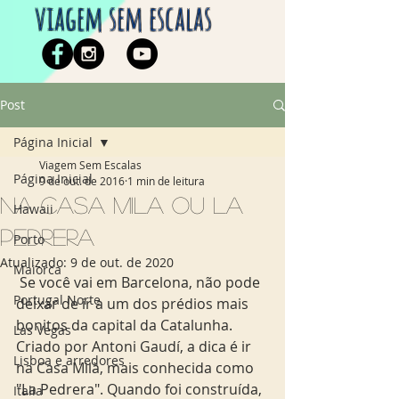
viagem sem escalas
Post
Página Inicial
Viagem Sem Escalas
Página Inicial
9 de out. de 2016
1 min de leitura
Na Casa Mila ou La
Hawaii
Pedrera
Porto
Atualizado:
9 de out. de 2020
Maiorca
 Se você vai em Barcelona, não pode 
Portugal Norte
deixar de ir a um dos prédios mais 
bonitos da capital da Catalunha. 
Las Vegas
Criado por Antoni Gaudí, a dica é ir 
Lisboa e arredores
na Casa Milà, mais conhecida como 
"La Pedrera". Quando foi construída, 
Italia