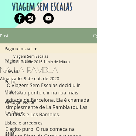
viagem sem escalas
Post
Página Inicial
Viagem Sem Escalas
Página Inicial
7 de out. de 2016
1 min de leitura
Na La Rambla
Hawaii
Atualizado:
9 de out. de 2020
Porto
 O Viagem Sem Escalas decidiu ir 
Maiorca
direto ao ponto e ir na rua mais 
agitada de Barcelona. Ela é chamada 
Portugal Norte
simplesmente de La Rambla (ou Las 
Las Vegas
Ramblas e Les Rambles.
Lisboa e arredores
É agito puro. O rua começa na 
Italia