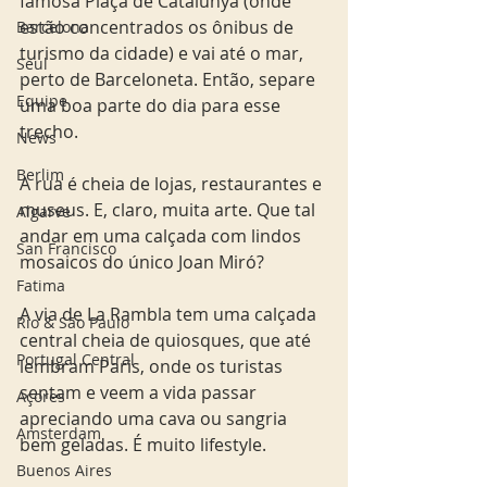
famosa Plaça de Catalunya (onde 
estão concentrados os ônibus de 
Barcelona
turismo da cidade) e vai até o mar, 
Seul
perto de Barceloneta. Então, separe 
Equipe
uma boa parte do dia para esse 
trecho. 
News
Berlim
A rua é cheia de lojas, restaurantes e 
museus. E, claro, muita arte. Que tal 
Algarve
andar em uma calçada com lindos 
San Francisco
mosaicos do único Joan Miró? 
Fatima
A via de La Rambla tem uma calçada 
Rio & São Paulo
central cheia de quiosques, que até 
Portugal Central
lembram Paris, onde os turistas 
sentam e veem a vida passar 
Açores
apreciando uma cava ou sangria 
Amsterdam
bem geladas. É muito lifestyle.
Buenos Aires