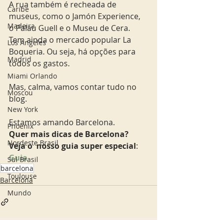
A rua também é recheada de 
Caribe
museus, como o Jamón Experience, 
Madeira
o Palau Guell e o Museu de Cera. 
Tem ainda o mercado popular La 
Los Angeles
Boqueria. Ou seja, há opções para 
Madrid
todos os gastos.
Miami Orlando
Mas, calma, vamos contar tudo no 
Moscou
blog.
New York
Estamos amando Barcelona. 
Phoenix
Quer mais dicas de Barcelona? 
Nordeste Brasil
Veja o  nosso guia super especial
: 
Guia
Sul Brasil
barcelona
Toulouse
Barcelona
Mundo