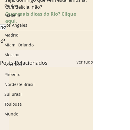
seja, domingo que vem estaremos lá.
Caribe
Que delícia, não?
Quer mais dicas do Rio? Clique 
Madeira
aqui.
Los Angeles
rio
Madrid
Miami Orlando
Moscou
Posts Relacionados
Ver tudo
New York
Phoenix
Nordeste Brasil
Sul Brasil
Toulouse
Mundo