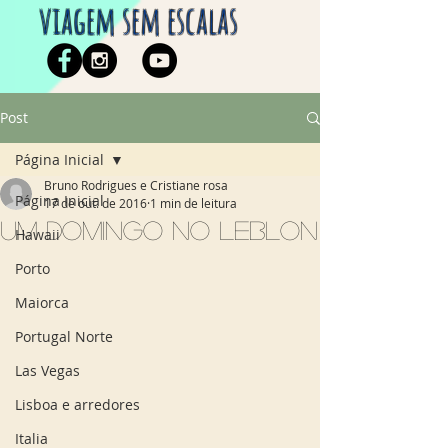
viagem sem escalas
Post
Página Inicial
Bruno Rodrigues e Cristiane rosa
Página Inicial
17 de out. de 2016
1 min de leitura
Um domingo no Leblon
Hawaii
Porto
Maiorca
Portugal Norte
Las Vegas
Lisboa e arredores
Italia