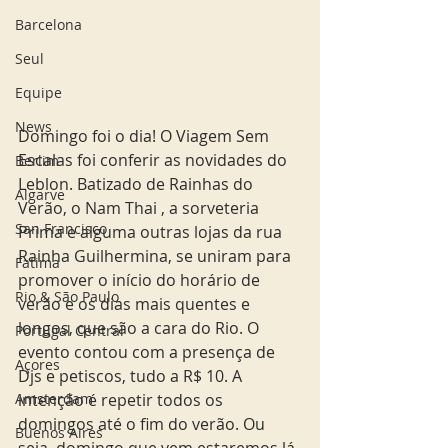
Barcelona
Seul
Equipe
News
Domingo foi o dia! O Viagem Sem 
Escalas foi conferir as novidades do 
Berlim
Leblon. Batizado de Rainhas do 
Algarve
Verão, o Nam Thai , a sorveteria 
San Francisco
Prima e alguma outras lojas da rua 
Rainha Guilhermina, se uniram para 
Fatima
promover o início do horário de 
Rio & São Paulo
verão e os dias mais quentes e 
longos, que são a cara do Rio. O 
Portugal Central
evento contou com a presença de 
Açores
Djs e petiscos, tudo a R$ 10. A 
Amsterdam
intenção é repetir todos os 
domingos até o fim do verão. Ou 
Buenos Aires